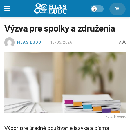
Výzva pre spolky a združenia
A
HLAS ĽUDU
13/05/2026
A
Foto: Freepik
Výbor pre úradné používanie jazyka a písma