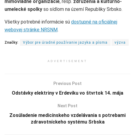
mimovládne organizácie
, resp.
združenia a kultúrno-
umelecké spolky
so sídlom na území Republiky Srbsko.
Všetky potrebné informácie sú
dostupné na oficiálnej
webovej stránke NRSNM
.
Značky:
Výbor pre úradné používanie jazyka a písma
výzva
ADVERTISEMENT
Previous Post
Odstávky elektriny v Erdevíku vo štvrtok 14. mája
Next Post
Zosúladenie medicínskeho vzdelávania s potrebami
zdravotníckeho systému Srbska