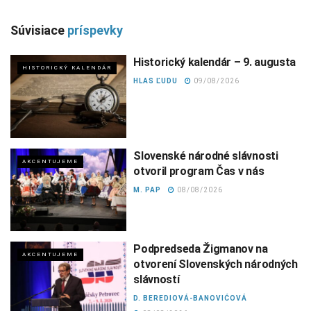
Súvisiace
príspevky
Historický kalendár – 9. augusta
HISTORICKÝ KALENDÁR
HLAS ĽUDU
09/08/2026
Slovenské národné slávnosti
AKCENTUJEME
otvoril program Čas v nás
M. PAP
08/08/2026
Podpredseda Žigmanov na
AKCENTUJEME
otvorení Slovenských národných
slávností
D. BEREDIOVÁ-BANOVIĆOVÁ