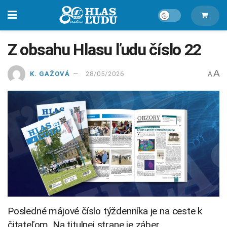
Z obsahu Hlasu ľudu číslo 22
A
K. GAŽOVÁ
28/05/2026
A
Posledné májové číslo týždenníka je na ceste k
čitateľom. Na titulnej strane je záber