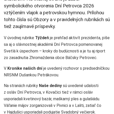
symbolického otvorenia Dní Petrovca 2026
vztýčením vlajok a petrovskou hymnou. Prílohou
tohto čísla sú Obzory a v pravidelných rubrikách sú
tiež zaujímavé príspevky.
V úvodnej rubrike
Týždeň
je prehľad aktivít prezidenta, píše
sa aj o slávnostnej akadémii Dní Petrovca pomenovanej
Svetlá k úspechom – kroky do budúcnosti a je tu aj riport
zo zasadnutia Zhromaždenia obce Báčsky Petrovec.
V
Kronike našich dní
je uvedený rozhovor s predsedníčkou
NRSNM Dušankou Petrákovou.
Na stranách rubriky
Naše dediny
sú uvedené udalosti
z osláv Dní Petrovca, v Kovačici tiež v rámci osláv
usporiadali kvetinový bazár, maškarný ples a gulašiádu.
Váľanie májov zorganizovali v Pivnici a v Laliti, zatiaľ čo
v Hajdušici usporiadali podujatie Svadobný večierok.