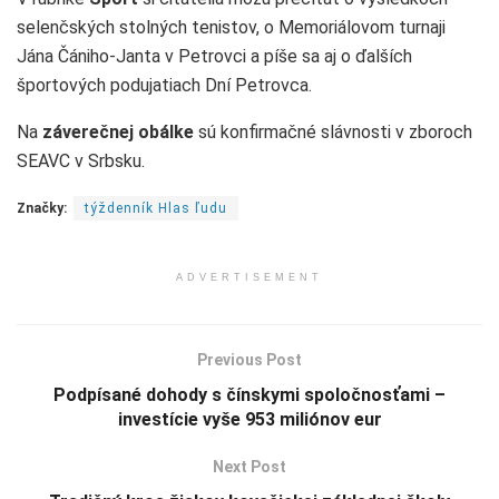
selenčských stolných tenistov, o Memoriálovom turnaji
Jána Čániho-Janta v Petrovci a píše sa aj o ďalších
športových podujatiach Dní Petrovca.
Na
záverečnej obálke
sú konfirmačné slávnosti v zboroch
SEAVC v Srbsku.
Značky:
týždenník Hlas ľudu
ADVERTISEMENT
Previous Post
Podpísané dohody s čínskymi spoločnosťami –
investície vyše 953 miliónov eur
Next Post