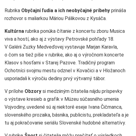
Rubrika
Obyčajní ľudia a ich neobyčajné príbehy
prináša
rozhovor s maliarkou Máriou Pálikovou z Kysáča.
Kultúrna
rubrika ponúka čítanie z koncertu zboru Musica
viva a hostí, ako aj z výstavy Petrovské pohľady 18.
V Galérii Zuzky Medveďovej vystavuje Marjan Karavla,
o čom sa tiež píše v rubrike, ako aj o výročnom koncerte
Klasov s hosťami v Starej Pazove. Tradičný program
Ochotníci svojmu mestu odznel v Kovačici a v Hložanoch
usporiadali k výročiu dediny prvý výtvarný tábor.
V prílohe
Obzory
si medziiným čitatelia nájdu príspevky
o výstave kresieb a grafík v Múzeu súčasného umenia
Vojvodiny, uvedené sú aj niektoré eseje Ivana Čičmanca,
slovenského prozaika, básnika, publicistu, prekladateľa a je
tu aj pokračovanie seriálu Slovenské hudobné alternatívy.
V rubrike
Šport
si čitatelia môžu prečítať o výsledkoch