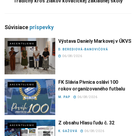
Tradičný kros žiakov kovačickej základnej školy
Súvisiace
príspevky
Výstava Daniely Markovej v ÚKVS
AKCENTUJEME
D. BEREDIOVÁ-BANOVIĆOVÁ
06/08/2026
FK Slávia Pivnica oslávi 100
AKCENTUJEME
rokov organizovaného futbalu
M. PAP
06/08/2026
Z obsahu Hlasu ľudu č. 32
AKCENTUJEME
K. GAŽOVÁ
06/08/2026