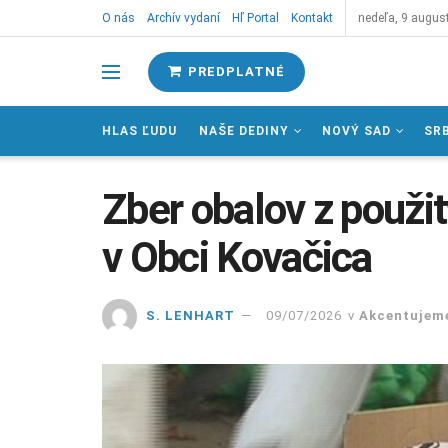
O nás
Archív vydaní
Hľ Portal
Kontakt
nedeľa, 9 augus
PREDPLATNÉ
HLAS ĽUDU
NAŠE DEDINY
NOVÝ SAD
SR
Zber obalov z použi
v Obci Kovačica
S. LENHART
09/07/2026
v
Akcentujem