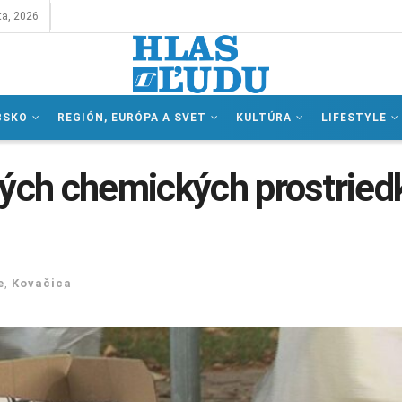
ta, 2026
BSKO
REGIÓN, EURÓPA A SVET
KULTÚRA
LIFESTYLE
tých chemických prostried
e
,
Kovačica