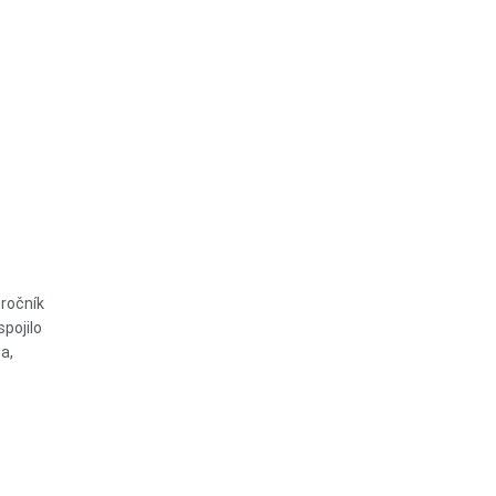
 ročník
pojilo
a,