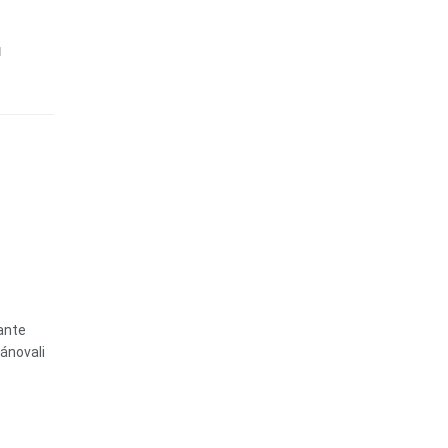
ú
ante
ánovali