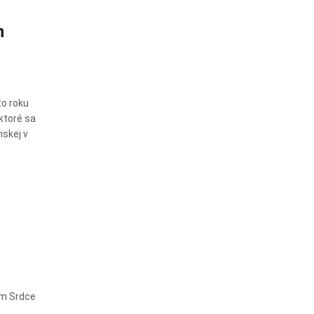
h
o roku
ktoré sa
nskej v
om Srdce