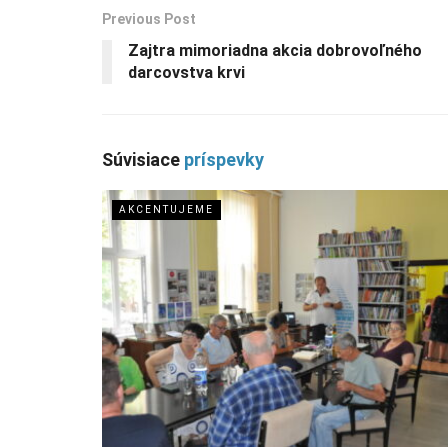
Previous Post
Zajtra mimoriadna akcia dobrovoľného
darcovstva krvi
Súvisiace
príspevky
AKCENTUJEME