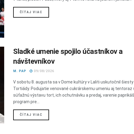
DETAILS
ČÍTAJ VIAC
Sladké umenie spojilo účastníkov a
návštevníkov
M. PAP
09/08/2026
V sobotu 8. augusta sa v Dome kultúry v Laliti uskutočnil šiesty
Tortiády. Podujatie venované cukrárskemu umeniu aj tentoraz s
súťažnú výstavu tort, ich ochutnávku a predaj, varenie paprikáš
program pre...
DETAILS
ČÍTAJ VIAC