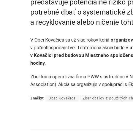
predstavuje potenciálne riziko pr
potrebné dbať o systematické zb
a recyklovanie alebo ničenie toh
V Obci Kovačica sa už viac rokov koná
organizov
v poľnohospodárstve. Tohtoročná akcia bude v
u
v Kovačici pred budovou Miestneho spoločens
hodiny
.
Zber koná operatívna firma PWW s ústredňou v Ni
Association). Akcia sa organizuje v spolupráci s
Značky:
Obec Kovačica
Zber obalov z použitých c