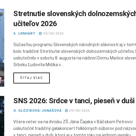
Stretnutie slovenských dolnozemskýc
učiteľov 2026
S. LENHART
09/08/2026
Súčasťou programu Slovenských národných slávností aj v tomt
bolo tradičné Stretnutie slovenských dolnozemských učiteľov, 
uskutočnilo v sobotu 8. augusta na nádvorí Domu Matice slove
Srbsku Ľudovíta Mišíka v...
DETAILS
ČÍTAJ VIAC
SNS 2026: Srdce v tanci, pieseň v duši
O. GLÓZIKOVÁ-JONÁŠOVÁ
09/08/2026
Včera večer sa na ihrisku ZŠ Jána Čajaka v Báčskom Petrovci
uskutočnil tradičný galakoncert folklórnych súborov pod názv
v tanci, pieseň v duši, ktorý aj v tomto roku na jednom javisku...