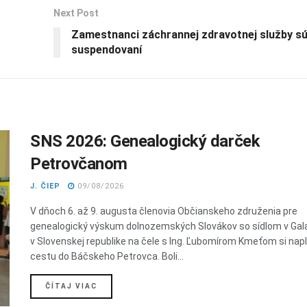
Next Post
Zamestnanci záchrannej zdravotnej služby s
suspendovaní
SNS 2026: Genealogický darček
Petrovčanom
J. ČIEP
09/08/2026
V dňoch 6. až 9. augusta členovia Občianskeho združenia pre
genealogický výskum dolnozemských Slovákov so sídlom v Gal
v Slovenskej republike na čele s Ing. Ľubomírom Kmeťom si napl
cestu do Báčskeho Petrovca. Boli...
DETAILS
ČÍTAJ VIAC