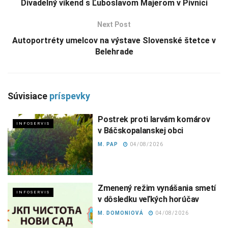
Divadelný víkend s Ľuboslavom Majerom v Pivnici
Next Post
Autoportréty umelcov na výstave Slovenské štetce v
Belehrade
Súvisiace
príspevky
Postrek proti larvám komárov
INFOSERVIS
v Báčskopalanskej obci
M. PAP
04/08/2026
Zmenený režim vynášania smetí
INFOSERVIS
v dôsledku veľkých horúčav
M. DOMONIOVÁ
04/08/2026