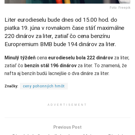
Foto: Freepik
Liter eurodieselu bude dnes od 15.00 hod. do
piatka 19. júna v rovnakom čase stáť maximálne
220 dinárov za liter, zatiaľ čo cena benzínu
Europremium BMB bude 194 dinárov za liter.
Minulý týždeň
cena
eurodieselu bola 222 dinárov
za liter,
zatiaľ čo
benzín stál 196 dinárov
za liter. To znamená, že
nafta aj benzín budú lacnejšie o dva dináre za liter.
Značky:
ceny pohonných hmôt
ADVERTISEMENT
Previous Post