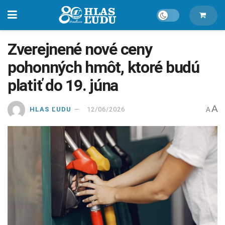
Zverejnené nové ceny
pohonných hmôt, ktoré budú
platiť do 19. júna
A
HLAS ĽUDU
12/06/2026
A