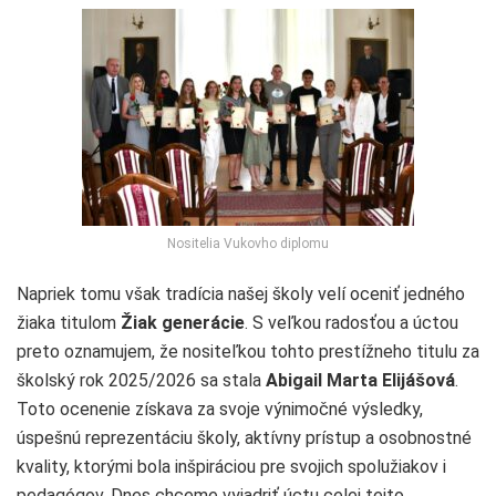
Nositelia Vukovho diplomu
Napriek tomu však tradícia našej školy velí oceniť jedného
žiaka titulom
Žiak generácie
. S veľkou radosťou a úctou
preto oznamujem, že nositeľkou tohto prestížneho titulu za
školský rok 2025/2026 sa stala
Abigail Marta Elijášová
.
Toto ocenenie získava za svoje výnimočné výsledky,
úspešnú reprezentáciu školy, aktívny prístup a osobnostné
kvality, ktorými bola inšpiráciou pre svojich spolužiakov i
pedagógov. Dnes chceme vyjadriť úctu celej tejto