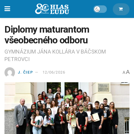
Diplomy maturantom
všeobecného odboru
GYMNÁZIUM JÁNA KOLLÁRA V BÁČSKOM
PETROVCI
A
J. ČIEP
12/06/2026
A