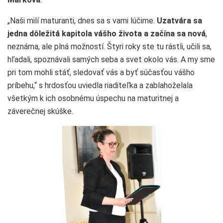
„Naši milí maturanti, dnes sa s vami lúčime.
Uzatvára sa
jedna dôležitá kapitola vášho života a začína sa nová
,
neznáma, ale plná možností. Štyri roky ste tu rástli, učili sa,
hľadali, spoznávali samých seba a svet okolo vás. A my sme
pri tom mohli stáť, sledovať vás a byť súčasťou vášho
príbehu,“ s hrdosťou uviedla riaditeľka a zablahoželala
všetkým k ich osobnému úspechu na maturitnej a
záverečnej skúške.