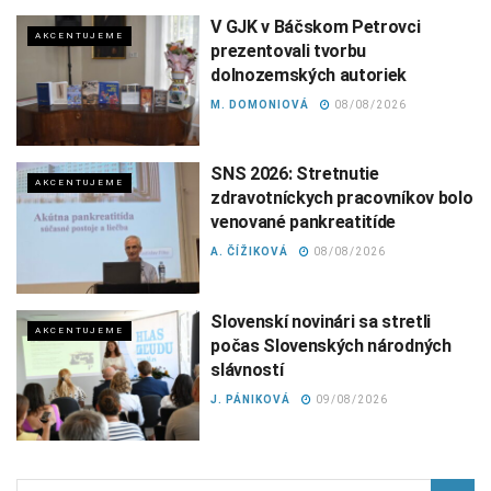
V GJK v Báčskom Petrovci
AKCENTUJEME
prezentovali tvorbu
dolnozemských autoriek
M. DOMONIOVÁ
08/08/2026
SNS 2026: Stretnutie
AKCENTUJEME
zdravotníckych pracovníkov bolo
venované pankreatitíde
A. ČÍŽIKOVÁ
08/08/2026
Slovenskí novinári sa stretli
AKCENTUJEME
počas Slovenských národných
slávností
J. PÁNIKOVÁ
09/08/2026