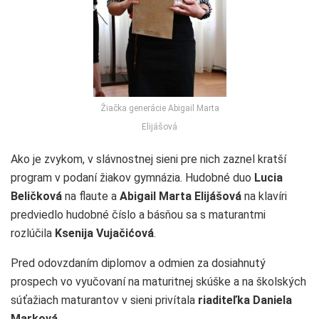
Žiačka generácie Abigail Marta
Elijášová
Ako je zvykom, v slávnostnej sieni pre nich zaznel kratší
program v podaní žiakov gymnázia. Hudobné duo
Lucia
Beličková
na flaute a
Abigail Marta Elijášová
na klavíri
predviedlo hudobné číslo a básňou sa s maturantmi
rozlúčila
Ksenija Vujačićová
.
Pred odovzdaním diplomov a odmien za dosiahnutý
prospech vo vyučovaní na maturitnej skúške a na školských
súťažiach maturantov v sieni privítala
riaditeľka Daniela
Marková
.