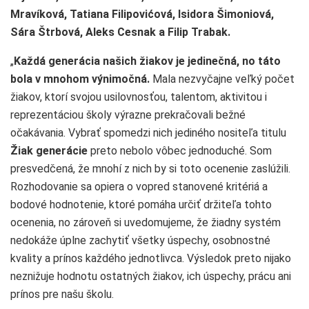
Mravíková, Tatiana Filipovićová, Isidora Šimoniová,
Sára Štrbová, Aleks Cesnak a Filip Trabak.
„
Každá generácia našich žiakov je jedinečná, no táto
bola v mnohom výnimočná.
Mala nezvyčajne veľký počet
žiakov, ktorí svojou usilovnosťou, talentom, aktivitou i
reprezentáciou školy výrazne prekračovali bežné
očakávania. Vybrať spomedzi nich jediného nositeľa titulu
Žiak
generácie
preto nebolo vôbec jednoduché. Som
presvedčená, že mnohí z nich by si toto ocenenie zaslúžili.
Rozhodovanie sa opiera o vopred stanovené kritériá a
bodové hodnotenie, ktoré pomáha určiť držiteľa tohto
ocenenia, no zároveň si uvedomujeme, že žiadny systém
nedokáže úplne zachytiť všetky úspechy, osobnostné
kvality a prínos každého jednotlivca. Výsledok preto nijako
neznižuje hodnotu ostatných žiakov, ich úspechy, prácu ani
prínos pre našu školu.