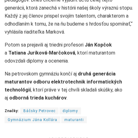
generácii, ktorá zanechá v histórii našej školy výraznú stopu.
Každý z jej členov prispel svojím talentom, charakterom a
odhodlaním k tomu, že na ňu budeme s hrdosťou spomínať,“
vyhlásila riaditeľka Marková.
Potom sa prejavili aj triedni profesori
Ján Kopčok
a
Tatiana Juríková-Marčoková
, ktorí maturantom
odovzdali diplomy a ocenenia.
Na petrovskom gymnáziu končí aj
druhá generácia
maturantov odboru elektrotechnik informatických
technológií
, ktorí práve v tej chvíli skladali skúšky, ako
aj
odborná trieda kuchárov
.
Značky:
Báčsky Petrovec
diplomy
Gymnázium Jána Kollára
maturanti