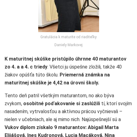
Gratulácia k maturite od riaditeľky
Daniely Markovej
K maturitnej skúške pristúpilo úhrnne 40 maturantov
zo 4. a a 4. c triedy
. Všetci ju úspešne zložili, takže 40
žiakov opúšťa túto školu.
Priemerná známka na
maturitnej skúške je 4,42 na úrovni školy.
Tento deň patril všetkým maturantom, no ako býva
zvykom,
osobitné poďakovanie si zaslúžili
tí, ktorí svojím
nasadením, vytrvalosťou a aktívnou prácou vyčnievali –
nielen v učebniach, ale aj mimo nich. Najúspešnejší sú a
Vukov diplom získalo 9 maturantov:
Abigail Marta
Elijášová, Ines Kudronová, Lucia Macáková, Nina