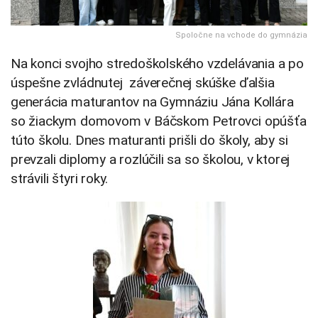
Spoločne na vchode do gymnázia
Na konci svojho stredoškolského vzdelávania a po
úspešne zvládnutej záverečnej skúške ďalšia
generácia maturantov na Gymnáziu Jána Kollára
so žiackym domovom v Báčskom Petrovci opúšťa
túto školu. Dnes maturanti prišli do školy, aby si
prevzali diplomy a rozlúčili sa so školou, v ktorej
strávili štyri roky.