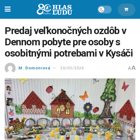
Predaj veľkonočných ozdôb v
Dennom pobyte pre osoby s
osobitnými potrebami v Kysáči
A
M. Domoniová
20/03/2026
A