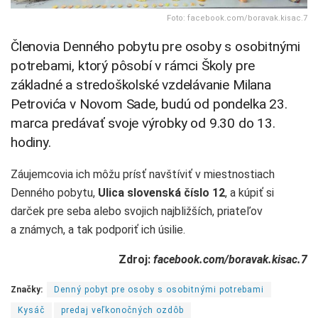
Foto: facebook.com/boravak.kisac.7
Členovia Denného pobytu pre osoby s osobitnými
potrebami, ktorý pôsobí v rámci Školy pre
základné a stredoškolské vzdelávanie Milana
Petrovića v Novom Sade, budú od pondelka 23.
marca predávať svoje výrobky od 9.30 do 13.
hodiny.
Záujemcovia ich môžu prísť navštíviť v miestnostiach
Denného pobytu,
Ulica slovenská číslo 12
, a kúpiť si
darček pre seba alebo svojich najbližších, priateľov
a známych, a tak podporiť ich úsilie.
Zdroj:
facebook.com/boravak.kisac.7
Značky:
Denný pobyt pre osoby s osobitnými potrebami
Kysáč
predaj veľkonočných ozdôb