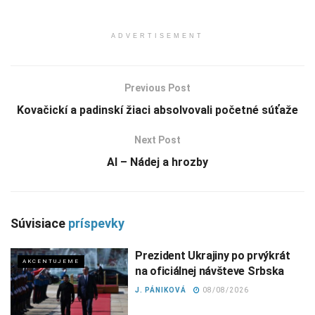
ADVERTISEMENT
Previous Post
Kovačickí a padinskí žiaci absolvovali početné súťaže
Next Post
AI – Nádej a hrozby
Súvisiace
príspevky
Prezident Ukrajiny po prvýkrát
AKCENTUJEME
na oficiálnej návšteve Srbska
J. PÁNIKOVÁ
08/08/2026