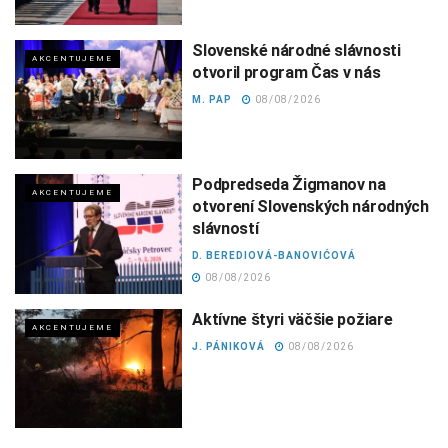
Slovenské národné slávnosti
AKCENTUJEME
otvoril program Čas v nás
M. PAP
08/08/2026
Podpredseda Žigmanov na
AKCENTUJEME
otvorení Slovenských národných
slávností
D. BEREDIOVÁ-BANOVIĆOVÁ
08/08/2026
Aktívne štyri väčšie požiare
AKCENTUJEME
J. PÁNIKOVÁ
08/08/2026