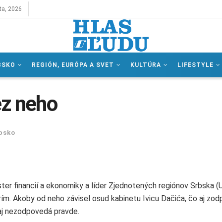
ta, 2026
BSKO
REGIÓN, EURÓPA A SVET
KULTÚRA
LIFESTYLE
ez neho
bsko
ster financií a ekonomiky a líder Zjednotených regiónov Srbska (
ím. Akoby od neho závisel osud kabinetu Ivicu Dačića, čo aj zod
aj nezodpovedá pravde.