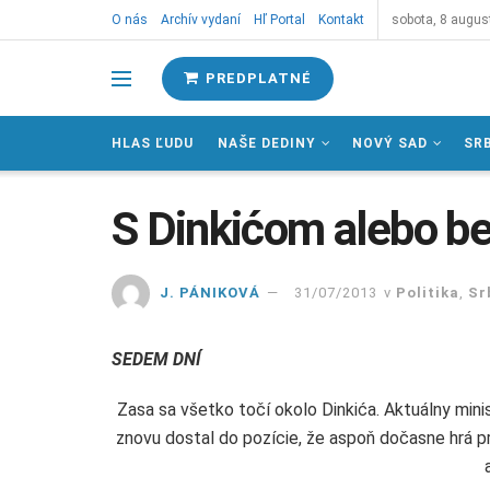
O nás
Archív vydaní
Hľ Portal
Kontakt
sobota, 8 augus
PREDPLATNÉ
HLAS ĽUDU
NAŠE DEDINY
NOVÝ SAD
SR
S Dinkićom alebo b
J. PÁNIKOVÁ
31/07/2013
v
Politika
,
Sr
SEDEM DNÍ
Zasa sa všetko točí okolo Dinkića. Aktuálny mini
znovu dostal do pozície, že aspoň dočasne hrá pr