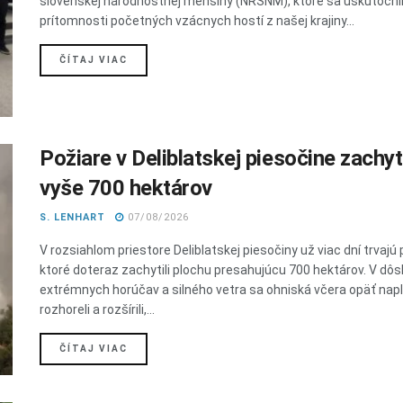
slovenskej národnostnej menšiny (NRSNM), ktoré sa uskutočni
prítomnosti početných vzácnych hostí z našej krajiny...
DETAILS
ČÍTAJ VIAC
Požiare v Deliblatskej piesočine zachyti
vyše 700 hektárov
S. LENHART
07/08/2026
V rozsiahlom priestore Deliblatskej piesočiny už viac dní trvajú 
ktoré doteraz zachytili plochu presahujúcu 700 hektárov. V dôs
extrémnych horúčav a silného vetra sa ohniská včera opäť nap
rozhoreli a rozšírili,...
DETAILS
ČÍTAJ VIAC