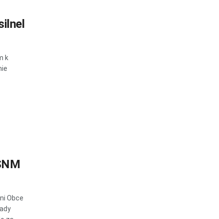
ilnel
m k
mie
RSNM
eni Obce
rady