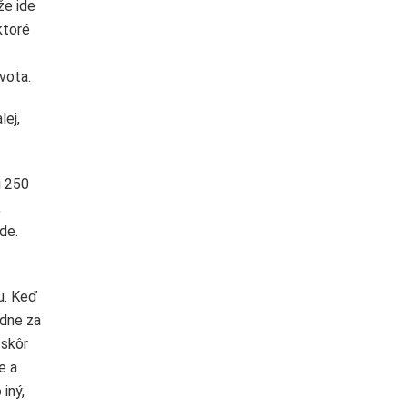
že ide
ktoré
vota.
lej,
u 250
,
de.
u. Keď
odne za
 skôr
e a
iný,