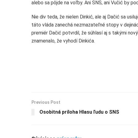
alebo sa pôjde na voľby. Ani SNS, ani Vučić by po
Nie div teda, že nielen Dinkić, ale aj Dačić sa u
táto vláda zanechá nezmazateľné stopy v dejinác
premiér Dačić potvrdil, že súhlasí aj s takými nov
znamenalo, že vyhodí Dinkića.
Previous Post
Osobitná príloha Hlasu ľudu o SNS