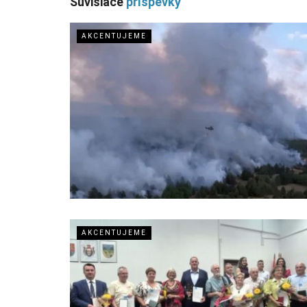
Súvisiace
príspevky
AKCENTUJEME
AKCENTUJEME