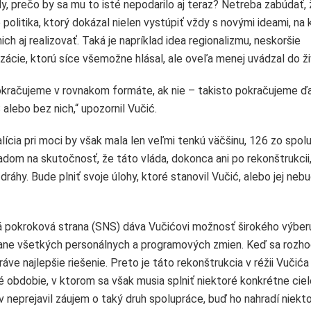
, prečo by sa mu to isté nepodarilo aj teraz? Netreba zabúdať, 
olitika, ktorý dokázal nielen vystúpiť vždy s novými ideami, na 
ch aj realizovať. Taká je napríklad idea regionalizmu, neskoršie
zácie, ktorú síce všemožne hlásal, ale oveľa menej uvádzal do ži
okračujeme v rovnakom formáte, ak nie – takisto pokračujeme ďa
alebo bez nich,“ upozornil Vučić.
cia pri moci by však mala len veľmi tenkú väčšinu, 126 zo spol
ľadom na skutočnosť, že táto vláda, dokonca ani po rekonštrukcii
ráhy. Bude plniť svoje úlohy, ktoré stanovil Vučić, alebo jej nebu
á pokroková strana (SNS) dáva Vučićovi možnosť širokého výber
čítane všetkých personálnych a programových zmien. Keď sa rozh
áve najlepšie riešenie. Preto je táto rekonštrukcia v réžii Vučića
é obdobie, v ktorom sa však musia splniť niektoré konkrétne ciel
 neprejavil záujem o taký druh spolupráce, buď ho nahradí niekto 