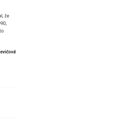
l, že
990,
to
evićová