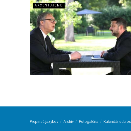
AKCENTUJEME
Prepínač jazykov
Archív
Fotogaléria
Kalendár udalos