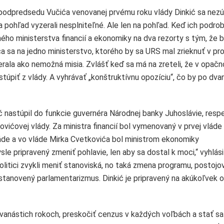
podpredsedu Vučića venovanej prvému roku vlády Dinkić sa nezúč
a pohľad vyzerali nesplniteľné. Ale len na pohľad. Keď ich podrob
sného ministerstva financií a ekonomiky na dva rezorty s tým, že b
ca sa na jedno ministerstvo, ktorého by sa URS mal zrieknuť v p
rala ako nemožná misia. Zvlášť keď sa má na zreteli, že v opač
úpiť z vlády. A vyhrávať „konštruktívnu opozíciu“, čo by po dva
nastúpil do funkcie guvernéra Národnej banky Juhoslávie, resp
vićovej vlády. Za ministra financií bol vymenovaný v prvej vláde
láde a vo vláde Mirka Cvetkovića bol ministrom ekonomiky
sle pripravený zmeniť pohlavie, len aby sa dostal k moci,“ vyhlási
 politici zvykli meniť stanoviská, no taká zmena programu, postojo
stanovený parlamentarizmus. Dinkić je pripravený na akúkoľvek o
dvanástich rokoch, preskočiť cenzus v každých voľbách a stať sa