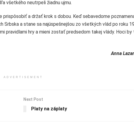
dľa všetkého neutrpeli žiadnu ujmu.
siluje prispôsobiť a držať krok s dobou. Keď sebavedome poznamena
h Srbska a stane sa najúspešnejšou zo všetkých vlád po roku 1
ými pravidlami hry a mieni zostať predsedom takej vlády. Hoci by 
Anna Lazar
ADVERTISEMENT
Next Post
Platy na záplaty