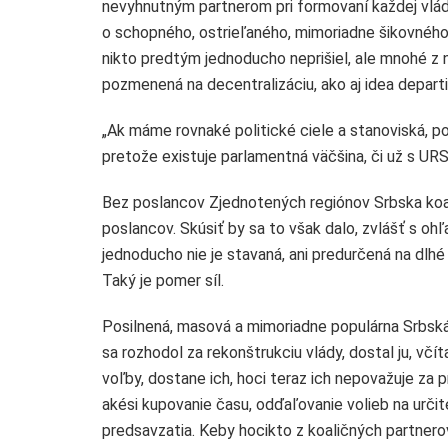
nevyhnutným partnerom pri formovaní každej vlády
o schopného, ostrieľaného, mimoriadne šikovného p
nikto predtým jednoducho neprišiel, ale mnohé z ni
pozmenená na decentralizáciu, ako aj idea departi
„Ak máme rovnaké politické ciele a stanoviská, p
pretože existuje parlamentná väčšina, či už s URS 
Bez poslancov Zjednotených regiónov Srbska koalí
poslancov. Skúsiť by sa to však dalo, zvlášť s oh
jednoducho nie je stavaná, ani predurčená na dlhé d
Taký je pomer síl.
Posilnená, masová a mimoriadne populárna Srbsk
sa rozhodol za rekonštrukciu vlády, dostal ju, v
voľby, dostane ich, hoci teraz ich nepovažuje za pr
akési kupovanie času, odďaľovanie volieb na určit
predsavzatia. Keby hocikto z koaličných partnerov