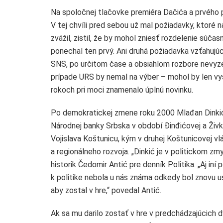
Na spoločnej tlačovke premiéra Dačića a prvého 
V tej chvíli pred sebou už mal požiadavky, ktoré n
zvážil, zistil, že by mohol zniesť rozdelenie súča
ponechal ten prvý. Ani druhá požiadavka vzťahujú
SNS, po určitom čase a obsiahlom rozbore nevyze
prípade URS by nemal na výber – mohol by len vyst
rokoch pri moci znamenalo úplnú novinku.
Po demokratickej zmene roku 2000 Mlađan Dinkić 
Národnej banky Srbska v období Đinđićovej a Živko
Vojislava Koštunicu, kým v druhej Koštunicovej v
a regionálneho rozvoja. „Dinkić je v politickom zmy
historik Čedomir Antić pre denník Politika. „Aj iní
k politike nebola u nás známa odkedy bol znovu u
aby zostal v hre,“ povedal Antić.
Ak sa mu darilo zostať v hre v predchádzajúcich 