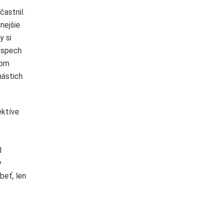
astnil.
nejšie
y si
rospech
nom
nástich
ektíve
l
v
beť, len