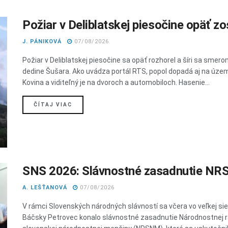
Požiar v Deliblatskej piesočine opäť zos
J. PÁNIKOVÁ
07/08/2026
Požiar v Deliblatskej piesočine sa opäť rozhorel a šíri sa smero
dedine Šušara. Ako uvádza portál RTS, popol dopadá aj na úze
Kovina a viditeľný je na dvoroch a automobiloch. Hasenie...
DETAILS
ČÍTAJ VIAC
SNS 2026: Slávnostné zasadnutie N
A. LEŠŤANOVÁ
07/08/2026
V rámci Slovenských národných slávností sa včera vo veľkej si
Báčsky Petrovec konalo slávnostné zasadnutie Národnostnej 