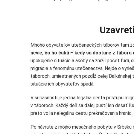
Uzavreti
Mnoho obyvateľov utečeneckých táborov tam zotr
nevie, čo ho čaká – kedy sa dostane z tábora a
upokojenie situácie a akoby sa znížil počet ľudí, 
migrácie a fenoménu utečenectva. Nejde o vyrieše
táboroch, umiestnených pozdĺž celej Balkánskej tr
situácie ich obyvateľov spadá.
V súčasnosti je jediná legálna cesta postupu mi
v táboroch. Každý deň sa ďalej pustí len desať ľ
preto volia nelegálnu cestu prekračovania hraníc
Po návrate z môjho mesačného pobytu v Srbsku ma