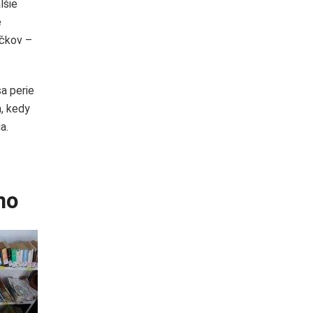
lšie
e
íčkov –
a perie
m, kedy
a.
no