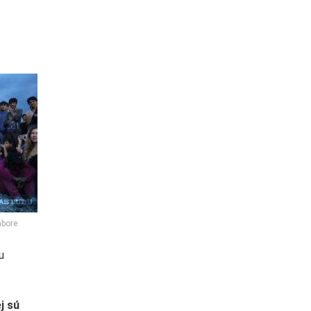
ábore
u
j sú