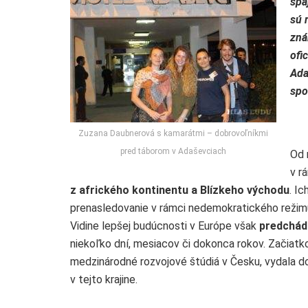
spá
sú 
zná
ofi
Ada
spo
Zuzana Daubnerová s kamarátmi – dobrovoľníkmi
pred táborom v Adaševciach
Od 
v r
z afrického kontinentu a Blízkeho východu
. I
prenasledovanie v rámci nedemokratického režimu
Vidine lepšej budúcnosti v Európe však
predchád
niekoľko dní, mesiacov či dokonca rokov. Začiat
medzinárodné rozvojové štúdiá v Česku, vydala d
v tejto krajine.