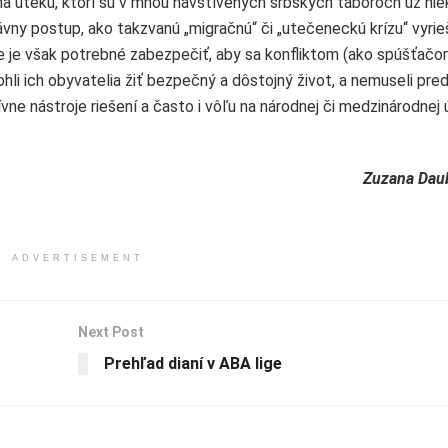
 na úteku, ktorí sú v mnou navštívených srbských táboroch už ni
ny postup, ako takzvanú „migračnú“ či „utečeneckú krízu“ vyrieš
e je však potrebné zabezpečiť, aby sa konfliktom (ako spúšťačo
hli ich obyvatelia žiť bezpečný a dôstojný život, a nemuseli pre
ne nástroje riešení a často i vôľu na národnej či medzinárodnej ú
Zuzana Dau
ADVERTISEMENT
Next Post
Prehľad dianí v ABA lige