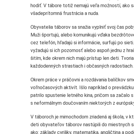
hodiť. V tábore totiž nemajú veľa možností, ako s
všadeprítomná frustrácia a nuda.
Obyvatelia táborov sa snažia vyplniť svoj čas po
Muži športujú, alebo komunikujú vďaka bezdrôtov
cez telefón, hľadajú si informácie, surfujú po sie
vyžadujú si ich pozornosť alebo aspoň jednu z hrač
šitím, kde okrem nich majú prístup len deti. Tvor
každodenných strastiach i občasných radostiach.
Okrem práce v práčovni a rozdávania balíčkov sme
voľnočasových aktivít. Išlo napríklad o prevádzku
patrilo spustenie letného kina, pričom sa začalo 
s neformálnym doučovaním niektorých z európskyc
V táboroch je mimochodom zriadená aj škola, v k
deti obyvateľov táborov nastúpili do miestnych 
ako: základy cyriliky, matematika, angličtina a po