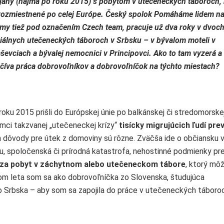
janý (najmä po roku 2015) s pobytom v utečeneckých táboroch, 
rozmiestnené po celej Európe. Český spolok Pomáháme lidem na
my tiež pod označením Czech team, pracuje už dva roky v dvoc
ciálnych utečeneckých táboroch v Srbsku – v bývalom moteli v
ševciach a bývalej nemocnici v Principovci. Ako to tam vyzerá a
číva práca
dobrovoľníkov a dobrovoľníčok na týchto miestach?
roku 2015 prišli do Európskej únie po balkánskej či stredomorske
ámci takzvanej „utečeneckej krízy“
tisícky migrujúcich ľudí pre
ch dôvody pre útek z domoviny sú rôzne. Zväčša ide o občiansku v
, spoločenská či prírodná katastrofa, nehostinné podmienky pre
za pobyt v záchytnom alebo utečeneckom tábore
, ktorý môž
kom leta som sa ako dobrovoľníčka zo Slovenska, študujúca
o Srbska – aby som sa zapojila do práce v utečeneckých táboro