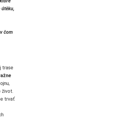
ktoré
 útěku,
h
 v čom
j trase
važne
ojnu,
 život.
e trvať
ch