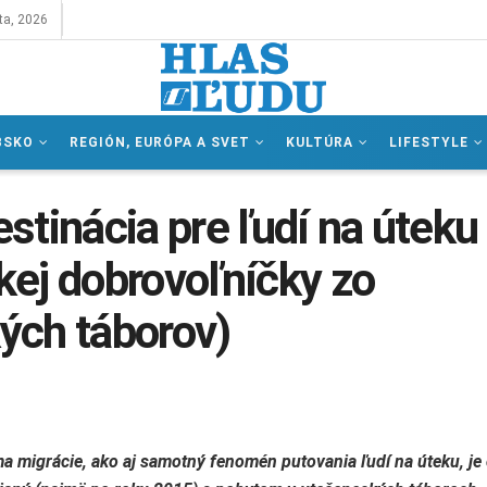
ta, 2026
BSKO
REGIÓN, EURÓPA A SVET
KULTÚRA
LIFESTYLE
stinácia pre ľudí na úteku
ej dobrovoľníčky zo
ých táborov)
a migrácie, ako aj samotný fenomén putovania ľudí na úteku, je