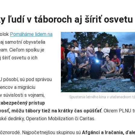
ľudí v táboroch aj šíriť osvetu
polok
Pomáháme lidem na
 aj samotní obyvatelia
am. Cieľom spolku je
 šíriť osvetu o ich
U pôsobí, sú pod správou
encov a migráciu
 súvislosti s vojnami,
Spustenie letného kina v utečeneckom t
zabezpečený prístup
ivosť, môžu tábory tiež na krátky čas opúšťať
. Okrem PLNU t
ské dedinky, Operation Mobilization či Caritas.
rôznorodé. Najpočetnejšou skupinou sú
Afgánci a Iračania, ďale