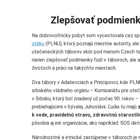
Zlepšovať podmienky 
Na dobrovoľnícky pobyt som vycestovala cez s
útěku
(PLNU), ktorý poznajú miestne autority, ale
utečeneckých táborov skôr pod menom Czech te
nielen zlepšovať podmienky ľudí v táboroch, ale aj
životoch a práci na takýchto miestach.
Dva tábory v Adaševciach a Principovci, kde PLN
srbského vládneho orgánu – Komisariátu pre uteč
v Srbsku, ktorý bol zriadený už počas 90. rokov – v
prebiehajúcimi v bývalej Juhoslávii. Ľudia tu majú
k vode, pravidelnú stravu, zdravotnú starostl
pôsobia aj iné organizácie, ako napríklad: SOS det
Národnostné a etnické zastúpenie v táboroch je 