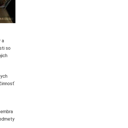
v a
sti so
jich
nych
 činnosť
ptembra
predmety