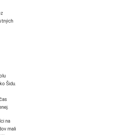
ez
ostných
olu
ko Šidu.
očas
nej.
ci na
dov mali