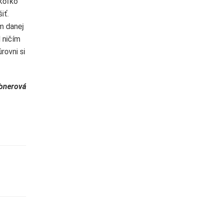
ekoľko
iť.
m danej
d ničím
rovni si
bnerová