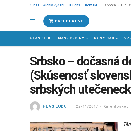
O nás
Archív vydaní
Hľ Portal
Kontakt
sobota, 8 augus
PREDPLATNÉ
HLAS ĽUDU
NAŠE DEDINY
NOVÝ SAD
SR
Srbsko – dočasná de
(Skúsenosť slovensk
srbských utečeneck
HLAS ĽUDU
22/11/2017
v
Kaleidoskop
Tém