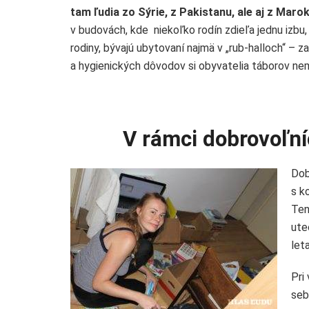
tam ľudia zo Sýrie, z Pakistanu, ale aj z Mar
v budovách, kde niekoľko rodín zdieľa jednu izbu,
rodiny, bývajú ubytovaní najmä v „rub-halloch“ – 
a hygienických dôvodov si obyvatelia táborov nemôž
V rámci dobrovoľníc
Dob
s k
Ten
ute
let
Pri
se