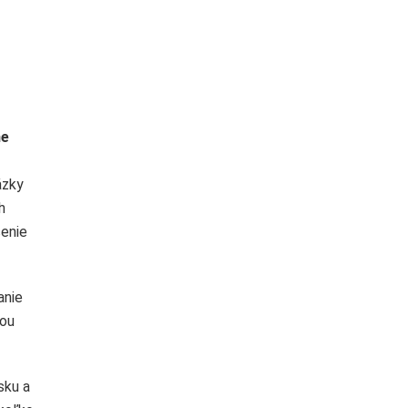
ne
ázky
h
šenie
anie
dou
sku a