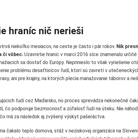
e hraníc nič nerieši
vá niekoľko mesiacov, na ceste je často i pár rokov.
Nik pres
 či vôbec.
Uzavretie hraníc v marci 2016 síce znamenalo určité
snažiacich sa dostať do Európy. Neprinieslo to však vyriešenie ot
nie problému desaťtisícov ľudí, ktorí sú zavretí v utečeneckýc
asy, ani pre krajiny, na ktorých plecia manažovanie táborov a rie
grujúcich ľudí cez Maďarsko, no proces sprevádza nekonečné čak
udí, čo podporuje bezmocnosť a zúfalosť ľudí na úteku. Nie náho
, čo má za následok aj zvýšený výskyt pašeráctva.
 čakalo teplo domova, stáž v neziskovej organizácii na Sloven