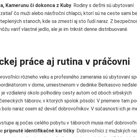
oka, Kamerunu či dokonca z Kuby
. Rodiny s deťmi sú ubytovaní
 zatiaľ čo muži alebo násťroční chlapci, ktorí sú na ceste sami b
zateplených stanoch, kde sa zmestí aj sto ľudí naraz. Z bezpečn
u variť vlastné jedlo, ale je im trikrát denne distribuované.
kej práce aj rutina v práčovni
rovoľníci rôzneho veku a profesného zamerania sú ubytovaní sp
oordinátorom v dome, umiestnenom v dedinke Berkasovo neďale
 je vzdialený okolo polhodiny cesty autom od oboch srbských
čeneckých táborov, v ktorých spolok pôsobí. V priemere tam p
a bolo naraz osem až deväť dobrovoľníkov. V súčasnosti ich je me
 vstupe aj počas celého pobytu v táboroch musia mať dobrovoľní
be
pripnuté identifikačné kartičky
. Dobrovoľníci z mužských ra