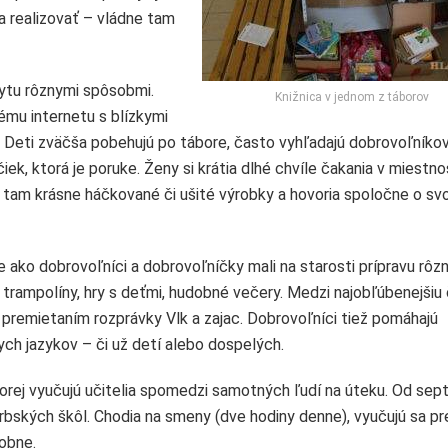
a realizovať – vládne tam
bytu rôznymi spôsobmi.
Knižnica v jednom z táborov
ému internetu s blízkymi
ti. Deti zväčša pobehujú po tábore, často vyhľadajú dobrovoľníko
iek, ktorá je poruke. Ženy si krátia dlhé chvíle čakania v miestno
ia tam krásne háčkované či ušité výrobky a hovoria spoločne o svo
 ako dobrovoľníci a dobrovoľníčky mali na starosti prípravu rôz
 trampolíny, hry s deťmi, hudobné večery. Medzi najobľúbenejšiu
s premietaním rozprávky Vlk a zajac. Dobrovoľníci tiež pomáhajú
h jazykov – či už detí alebo dospelých.
torej vyučujú učitelia spomedzi samotných ľudí na úteku. Od se
srbských škôl. Chodia na smeny (dve hodiny denne), vyučujú sa 
dobne.