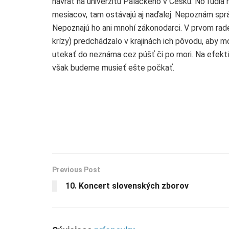
návrat na univerzitu Palackého v Česku. No ľudia
mesiacov, tam ostávajú aj naďalej. Nepoznám správ
Nepoznajú ho ani mnohí zákonodarci. V prvom rad
krízy) predchádzalo v krajinách ich pôvodu, aby mo
utekať do neznáma cez púšť či po mori. Na efektív
však budeme musieť ešte počkať.
Previous Post
10. Koncert slovenských zborov