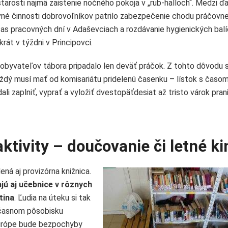
starosti najmä zaistenie nočného pokoja v „rub-halloch“. Medzi ďa
vné činnosti dobrovoľníkov patrilo zabezpečenie chodu práčovn
as pracovných dní v Adaševciach a rozdávanie hygienických bal
krát v týždni v Principovci.
o obyvateľov tábora pripadalo len deväť práčok. Z tohto dôvodu s
aždý musí mať od komisariátu pridelenú časenku – lístok s časo
li zaplniť, vyprať a vyložiť dvestopäťdesiat až tristo várok prani
ktivity – doučovanie či letné ki
ená aj provizórna knižnica.
jú aj učebnice v rôznych
tina
. Ľudia na úteku si tak
očasnom pôsobisku
 Európe bude bezpochyby