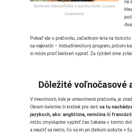
na 
Slovenská dobrovoľníčka a autorka článku Zuzana
hla
Daubnerová
poč
dva
Pokiaľ ide o práčovňu, začiatkom leta na tisícst
na najkratší – tridsaťminútový program, pričom k
si môže prísť bielizeň vyprať. Za týždeň sme zvláda
Dôležité voľnočasové a
V miestnosti, kde je umiestnená práčovňa, je zriad
Okrem beletrie či knižiek pre deti
sa tu nachádza
jazykoch, ako: angličtina, nemčina či francúzš
môžu zmysluplne vyplniť čas čakania v tomto d
a naučiť sa niečo, čo sa im pri ďalšom pobyte v