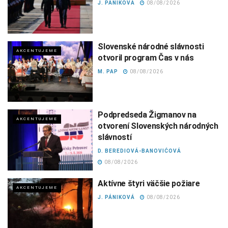
J. PÁNIKOVÁ
08/08/2026
Slovenské národné slávnosti
AKCENTUJEME
otvoril program Čas v nás
M. PAP
08/08/2026
Podpredseda Žigmanov na
AKCENTUJEME
otvorení Slovenských národných
slávností
D. BEREDIOVÁ-BANOVIĆOVÁ
08/08/2026
Aktívne štyri väčšie požiare
AKCENTUJEME
J. PÁNIKOVÁ
08/08/2026