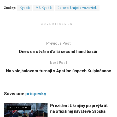
Značky:
Kysáč
MS Kysáč
úprava krajníc vozoviek
ADVERTISEMENT
Previous Post
Dnes sa otvára ďalší second hand bazár
Next Post
Na volejbalovom turnaji v Apatíne úspech Kulpínčanov
Súvisiace
príspevky
Prezident Ukrajiny po prvýkrát
AKCENTUJEME
na oficiálnej návšteve Srbska