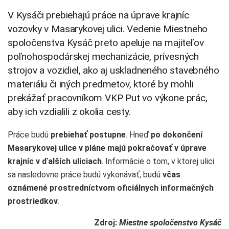
V Kysáči prebiehajú práce na úprave krajníc
vozovky v Masarykovej ulici. Vedenie Miestneho
spoločenstva Kysáč preto apeluje na majiteľov
poľnohospodárskej mechanizácie, prívesných
strojov a vozidiel, ako aj uskladneného stavebného
materiálu či iných predmetov, ktoré by mohli
prekážať pracovníkom VKP Put vo výkone prác,
aby ich vzdialili z okolia cesty.
Práce budú
prebiehať postupne
. Hneď
po dokončení
Masarykovej ulice v pláne majú pokračovať v úprave
krajníc v ďalších uliciach
. Informácie o tom, v ktorej ulici
sa nasledovne práce budú vykonávať, budú
včas
oznámené prostredníctvom oficiálnych informačných
prostriedkov
.
Zdroj:
Miestne spoločenstvo Kysáč