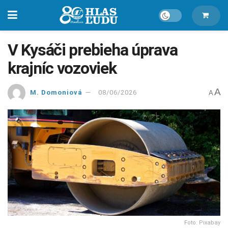
V Kysáči prebieha úprava
krajníc vozoviek
A
M. Domoniová
08/06/2026
A
Foto: Pixabay