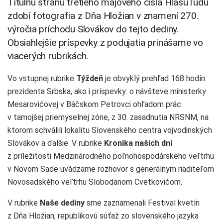
Titulnú stranu tretieho májového čísla Hlasu ľudu
zdobí fotografia z Dňa Hložian v znamení 270.
výročia príchodu Slovákov do tejto dediny.
Obsiahlejšie príspevky z podujatia prinášame vo
viacerých rubrikách.
Vo vstupnej rubrike
Týždeň
je obvyklý prehľad 168 hodín
prezidenta Srbska, ako i príspevky: o návšteve ministerky
Mesarovićovej v Báčskom Petrovci ohľadom prác
v tamojšej priemyselnej zóne, z 30. zasadnutia NRSNM, na
ktorom schválili lokalitu Slovenského centra vojvodinských
Slovákov a ďalšie. V rubrike
Kronika našich dní
z príležitosti Medzinárodného poľnohospodárskeho veľtrhu
v Novom Sade uvádzame rozhovor s generálnym riaditeľom
Novosadského veľtrhu Slobodanom Cvetkovićom.
V rubrike
Naše dediny
sme zaznamenali Festival kvetín
z Dňa Hložian, republikovú súťaž zo slovenského jazyka