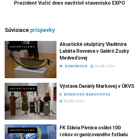
Prezident Vučić dnes navštívil stavenisko EXPO
Súvisiace
príspevky
Akustické skulptúry Vladimíra
AKCENTUJEME
Labáta Rovneva v Galérii Zuzky
Medveďovej
M. DOMONIOVÁ
06/08/2026
Výstava Daniely Markovej v ÚKVS
AKCENTUJEME
D. BEREDIOVÁ-BANOVIĆOVÁ
06/08/2026
FK Slávia Pivnica oslávi 100
AKCENTUJEME
rokov organizovaného futbalu