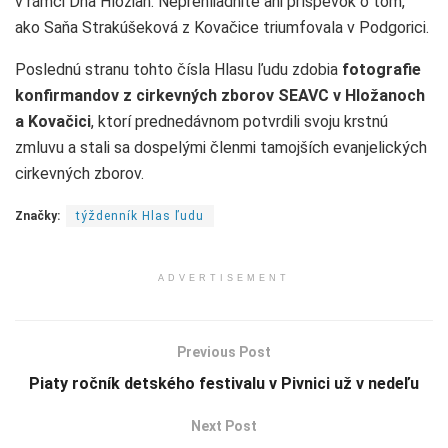
v rámci Dňa Hložian. Neprehliadnite ani príspevok o tom,
ako Saňa Strakúšeková z Kovačice triumfovala v Podgorici.
Poslednú stranu tohto čísla Hlasu ľudu zdobia
fotografie
konfirmandov z cirkevných zborov SEAVC v Hložanoch
a Kovačici
, ktorí prednedávnom potvrdili svoju krstnú
zmluvu a stali sa dospelými členmi tamojších evanjelických
cirkevných zborov.
Značky:
týždenník Hlas ľudu
ADVERTISEMENT
Previous Post
Piaty ročník detského festivalu v Pivnici už v nedeľu
Next Post