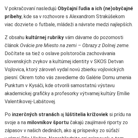
V pokračovaní nasledujú
Obyčajní ľudia a ich (ne)obyčajné
príbehy
, kde sa v rozhovore s Alexandrom Strakúšekom
viac dozviete o futbale, mládeži a návrate medzi najlepších.
Z obsahu
kultúrnej
rubriky
vám dávame do pozornosti
článok
Ovácie pre Miesto na zemi – Obrazy z Dolnej zeme
.
Dočítate sa tiež o oslave polstoročia zachovávania
slovenských zvykov a kultúrnej identity v SKOS Detvan
Vojlovica, ktorý zároveň vydal novú zbierku vojlovických
piesní. Okrem toho vás zavedieme do Galérie Domu umenia
Punktum v Kysáči, kde otvorili samostatnú výstavu
akademickej grafičky a profesorky výtvarnej kultúry Emílie
Valentíkovej-Labátovej.
Po
inzerčných stranách
aj
lúštitelia krížoviek
si prídu na
svoje a na
milovníkov
športu
čakajú zaujímavé riporty zo
zápasov v našich dedinách, ako aj príspevky zo súťaží