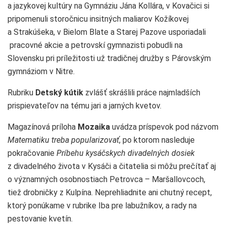
a jazykovej kultúry na Gymnáziu Jána Kollára, v Kovačici si
pripomenuli storočnicu insitných maliarov Kožíkovej
a Strakúšeka, v Bielom Blate a Starej Pazove usporiadali
pracovné akcie a petrovskí gymnazisti pobudli na
Slovensku pri príležitosti už tradičnej družby s Párovským
gymnáziom v Nitre.
Rubriku
Detský kútik
zvlášť skrášlili práce najmladších
prispievateľov na tému jari a jarných kvetov.
Magazínová príloha
Mozaika
uvádza príspevok pod názvom
Matematiku treba popularizovať
, po ktorom nasleduje
pokračovanie
Príbehu kysáčskych divadelných dosiek
z divadelného života v Kysáči a čitatelia si môžu prečítať aj
o významných osobnostiach Petrovca – Maršallovcoch,
tiež drobničky z Kulpína. Neprehliadnite ani chutný recept,
ktorý ponúkame v rubrike Iba pre labužníkov, a rady na
pestovanie kvetín.