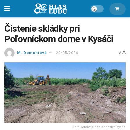
Čistenie skládky pri
Poľovníckom dome v Kysáči
A
M. Domoniová
29/05/2026
A
Foto: Miestne spoločenstvo Kysáč