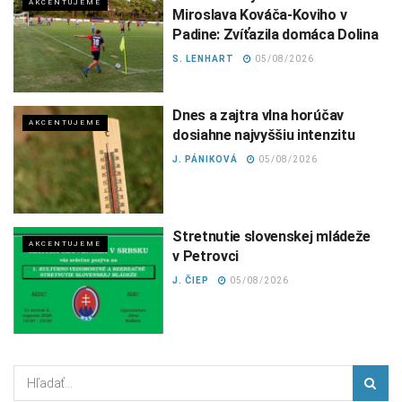
AKCENTUJEME
Miroslava Kováča-Koviho v
Padine: Zvíťazila domáca Dolina
S. LENHART
05/08/2026
Dnes a zajtra vlna horúčav
AKCENTUJEME
dosiahne najvyššiu intenzitu
J. PÁNIKOVÁ
05/08/2026
Stretnutie slovenskej mládeže
AKCENTUJEME
v Petrovci
J. ČIEP
05/08/2026