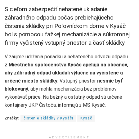
S cieľom zabezpečiť nehatené ukladanie
záhradného odpadu počas prebiehajúceho
čistenia skládky pri Poľovníckom dome v Kysáči
bol s pomocou ťažkej mechanizácie a súkromnej
firmy vyčistený vstupný priestor a časť skládky.
V záujme udržania poriadku a nehateného odvozu odpadu
z Miestneho spoločenstva Kysáč apelujú na občanov,
aby záhradný odpad ukladali výlučne na vyčistené a
určené miesto skládky
. Vstupný priestor
nesmie byť
blokovaný
, aby mohla mechanizácia bez problémov
vykonávať práce. Na bežný a ostatný odpad sú určené
kontajnery JKP Čistoća, informujú z MS Kysáč.
Značky:
čistenie skládky v Kysáči
Kysáč
ADVERTISEMENT