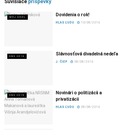
Súvisiace
príspevky
Dovidenia o rok!
MÔJ UHOL
HLAS ĽUDU
10/08/2016
Slávnosťová divadelná nedeľa
SNS 2016
J. ČIEP
08/08/2016
Novinári o politizácii a
SNS 2016
privatizácii
HLAS ĽUDU
08/08/2016