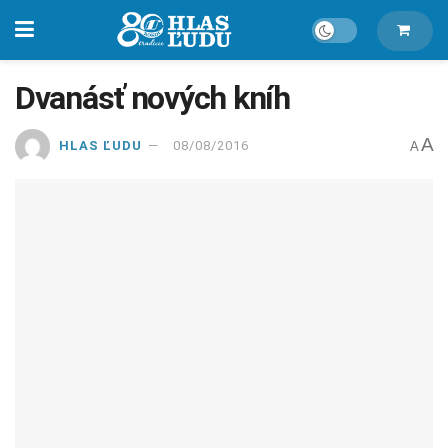
Dvanásť nových kníh
A
HLAS ĽUDU
08/08/2016
A