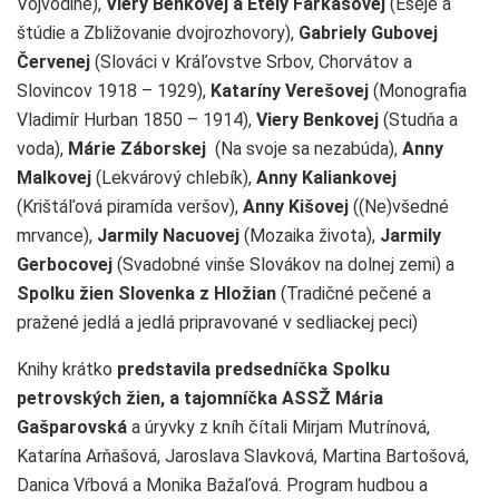
Vojvodine),
Viery Benkovej a Etely Farkašovej
(Eseje a
štúdie a Zbližovanie dvojrozhovory),
Gabriely Gubovej
Červenej
(Slováci v Kráľovstve Srbov, Chorvátov a
Slovincov 1918 – 1929),
Kataríny Verešovej
(Monografia
Vladimír Hurban 1850 – 1914),
Viery Benkovej
(Studňa a
voda),
Márie Záborskej
(Na svoje sa nezabúda),
Anny
Malkovej
(Lekvárový chlebík),
Anny Kaliankovej
(Krištáľová piramída veršov),
Anny Kišovej
((Ne)všedné
mrvance),
Jarmily Nacuovej
(Mozaika života),
Jarmily
Gerbocovej
(Svadobné vinše Slovákov na dolnej zemi) a
Spolku žien Slovenka z Hložian
(Tradičné pečené a
pražené jedlá a jedlá pripravované v sedliackej peci)
Knihy krátko
predstavila predsedníčka Spolku
petrovských žien, a tajomníčka ASSŽ Mária
Gašparovská
a úryvky z kníh čítali Mirjam Mutrínová,
Katarína Arňašová, Jaroslava Slavková, Martina Bartošová,
Danica Vŕbová a Monika Bažaľová. Program hudbou a