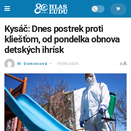
Kysáč: Dnes postrek proti
kliešťom, od pondelka obnova
detských ihrísk
A
M. Domoniová
19/06/2026
A