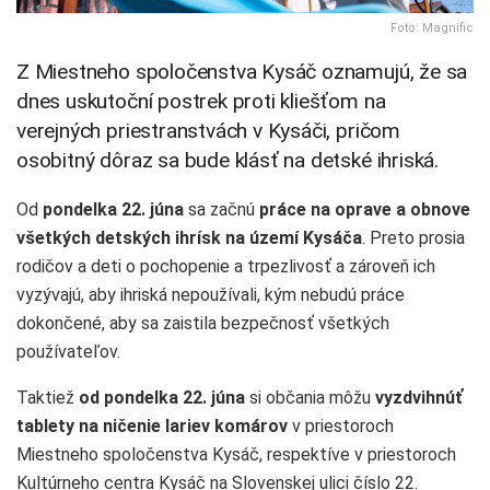
Foto: Magnific
Z Miestneho spoločenstva Kysáč oznamujú, že sa
dnes uskutoční postrek proti kliešťom na
verejných priestranstvách v Kysáči, pričom
osobitný dôraz sa bude klásť na detské ihriská.
Od
pondelka 22. júna
sa začnú
práce na oprave a obnove
všetkých detských ihrísk na území Kysáča
. Preto prosia
rodičov a deti o pochopenie a trpezlivosť a zároveň ich
vyzývajú, aby ihriská nepoužívali, kým nebudú práce
dokončené, aby sa zaistila bezpečnosť všetkých
používateľov.
Taktiež
od pondelka 22. júna
si občania môžu
vyzdvihnúť
tablety na ničenie lariev komárov
v priestoroch
Miestneho spoločenstva Kysáč, respektíve v priestoroch
Kultúrneho centra Kysáč na Slovenskej ulici číslo 22.