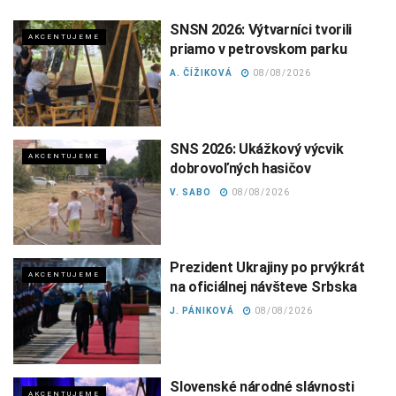
SNSN 2026: Výtvarníci tvorili
AKCENTUJEME
priamo v petrovskom parku
A. ČÍŽIKOVÁ
08/08/2026
SNS 2026: Ukážkový výcvik
AKCENTUJEME
dobrovoľných hasičov
V. SABO
08/08/2026
Prezident Ukrajiny po prvýkrát
AKCENTUJEME
na oficiálnej návšteve Srbska
J. PÁNIKOVÁ
08/08/2026
Slovenské národné slávnosti
AKCENTUJEME