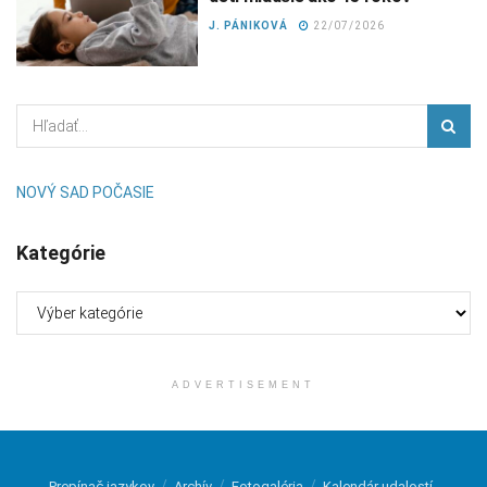
J. PÁNIKOVÁ
22/07/2026
NOVÝ SAD POČASIE
Kategórie
Kategórie
ADVERTISEMENT
Prepínač jazykov
Archív
Fotogaléria
Kalendár udalostí