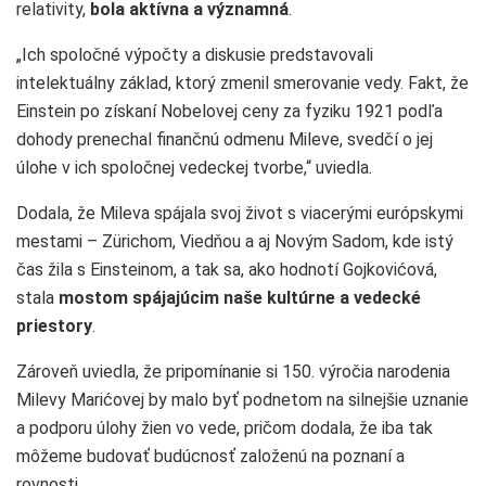
relativity,
bola aktívna a významná
.
„Ich spoločné výpočty a diskusie predstavovali
intelektuálny základ, ktorý zmenil smerovanie vedy. Fakt, že
Einstein po získaní Nobelovej ceny za fyziku 1921 podľa
dohody prenechal finančnú odmenu Mileve, svedčí o jej
úlohe v ich spoločnej vedeckej tvorbe,“ uviedla.
Dodala, že Mileva spájala svoj život s viacerými európskymi
mestami – Zürichom, Viedňou a aj Novým Sadom, kde istý
čas žila s Einsteinom, a tak sa, ako hodnotí Gojkovićová,
stala
mostom spájajúcim naše kultúrne a vedecké
priestory
.
Zároveň uviedla, že pripomínanie si 150. výročia narodenia
Milevy Marićovej by malo byť podnetom na silnejšie uznanie
a podporu úlohy žien vo vede, pričom dodala, že iba tak
môžeme budovať budúcnosť založenú na poznaní a
rovnosti.