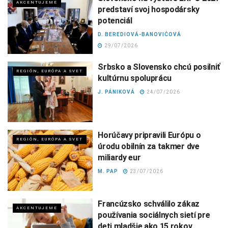
AKCENTUJEME
predstaví svoj hospodársky
potenciál
D. BEREDIOVÁ-BANOVIĆOVÁ
29/07/2026
Srbsko a Slovensko chcú posilniť
REGIÓN, EURÓPA A SVET
kultúrnu spoluprácu
J. PÁNIKOVÁ
24/07/2026
Horúčavy pripravili Európu o
REGIÓN, EURÓPA A SVET
úrodu obilnín za takmer dve
miliardy eur
M. PAP
23/07/2026
Francúzsko schválilo zákaz
AKCENTUJEME
používania sociálnych sietí pre
deti mladšie ako 15 rokov