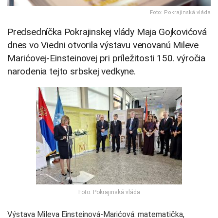
Foto: Pokrajinská vláda
Predsedníčka Pokrajinskej vlády Maja Gojkovićová
dnes vo Viedni otvorila výstavu venovanú Mileve
Marićovej-Einsteinovej pri príležitosti 150. výročia
narodenia tejto srbskej vedkyne.
Foto: Pokrajinská vláda
Výstava Mileva Einsteinová-Marićová: matematička,