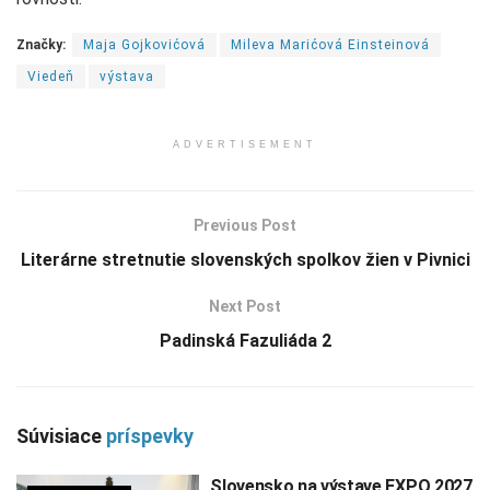
Značky:
Maja Gojkovićová
Mileva Marićová Einsteinová
Viedeň
výstava
ADVERTISEMENT
Previous Post
Literárne stretnutie slovenských spolkov žien v Pivnici
Next Post
Padinská Fazuliáda 2
Súvisiace
príspevky
Slovensko na výstave EXPO 2027