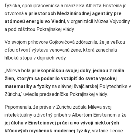
fyzička, spolupracovníčka a manželka Alberta Einsteina je
otvorená
v priestoroch Medzinárodnej agentúry pre
atómovú energiu vo Viedni
, v organizácii Múzea Vojvodiny
a pod záštitou Pokrajinskej vlády.
Vo svojom príhovore Gojkovićová zdôraznila, že je veľkou
cťou otvoriť výstavu venovanú žene, ktorá zanechala
hlbokú stopu v dejinách vedy.
„Mileva bola
priekopníčkou svojej doby
,
jednou z mála
žien, ktorým sa podarilo vstúpiť do sveta vysokej
matematiky a fyziky
na slávnej švajčiarskej Polytechnike v
Zürichu,“ uviedla predsedníčka Pokrajinskej vlády.
Pripomenula, že práve v Zürichu začala Mileva svoj
intelektuálny a životný príbeh s Albertom Einsteinom a že
jej úloha v Einsteinovej práci a vo vývoji niektorých
kľúčových myšlienok modernej fyziky
, vrátane Teórie