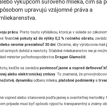
lebo výkupcom surového mlieka, čím sa p
spôsobom upravujú vzájomné práva a
 mliekarenstva.
voju prácu
. Preto touto vyhláškou, ktorá je v súlade so zákono
ké finanč
né pokuty až do výšky 0,2 % ročného obratu
, zavád
mlieko nesmie presiahnuť 30 dní
. Chceme, aby výrobcovia mali
 od ústnych dohôd a neistoty. Stabilné mliekarenstvo nie je mož
lásil minister poľnohospodárstva
Dragan Glamočić
.
istotu, keďže sa zavádza
povinnosť jasne a vopred definovať k
ej alebo elektronickej zmluvy
. To znamená, že prvovýrobcov
nožstvá
,
dynamiku
odberu mlieka,
platobné podmienky
a
trva
ená vopred alebo stanovená podľa jasnej a overiteľnej metodiky.
každom prípade musí byť spôsob výpočtu transparentný a známy 