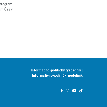
 program
om Čas v
Informačno-politický týždenník |
Informativno-politički nedeljnik