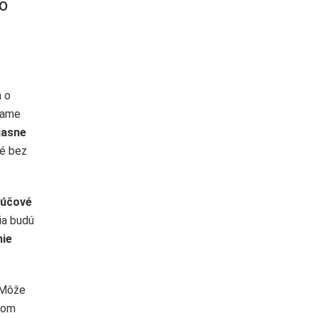
o
m o
zame
jasne
né bez
ľúčové
ia budú
nie
 Môže
obom