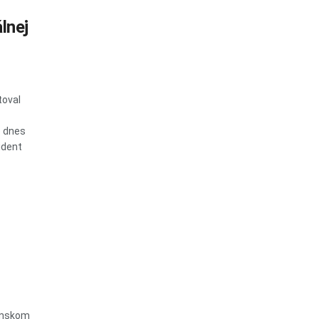
lnej
toval
o dnes
ident
dinskom