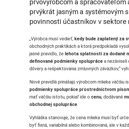
prvovýrobcom a spracovateľom a
prvýkrát jasným a systémovým 
povinnosti účastníkov v sektore
„Výrobca musí vedieť,
kedy bude zaplatený za s
obchodných praktikách a ktorá predpokladá vyso
jasné pravidlo, že
lehota splatnosti za dodané 
definované podmienky spolupráce
a nezáviseli
dôvery a rešpektovania zmluvných záväzkov,“ vyh
Nové pravidlá prinášajú výrobcom mlieka väčšiu 
podmienky spolupráce prostredníctvom písomn
mať väčšiu istotu, pokiaľ ide o
cenu
, dodávané
m
obchodnej spolupráce
.
Vyhláška stanovuje, že cena mlieka musí byť urč
byť fixná, variabilná alebo kombinovaná, ale v 