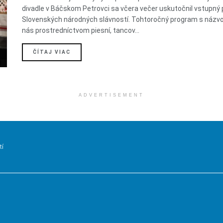
divadle v Báčskom Petrovci sa včera večer uskutočnil vstupný
Slovenských národných slávností. Tohtoročný program s názv
nás prostredníctvom piesní, tancov...
DETAILS
ČÍTAJ VIAC
ADVERTISEMENT
tí