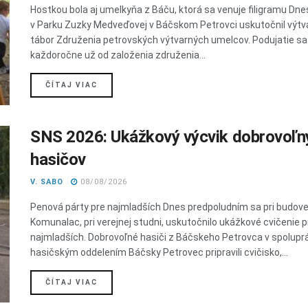
Hostkou bola aj umelkyňa z Báču, ktorá sa venuje filigramu Dne
v Parku Zuzky Medveďovej v Báčskom Petrovci uskutočnil výtv
tábor Združenia petrovských výtvarných umelcov. Podujatie sa
každoročne už od založenia združenia...
DETAILS
ČÍTAJ VIAC
SNS 2026: Ukážkový výcvik dobrovoľn
hasičov
V. SABO
08/08/2026
Penová párty pre najmladších Dnes predpoludním sa pri budov
Komunalac, pri verejnej studni, uskutočnilo ukážkové cvičenie p
najmladších. Dobrovoľné hasiči z Báčskeho Petrovca v spoluprá
hasičským oddelením Báčsky Petrovec pripravili cvičisko,...
DETAILS
ČÍTAJ VIAC