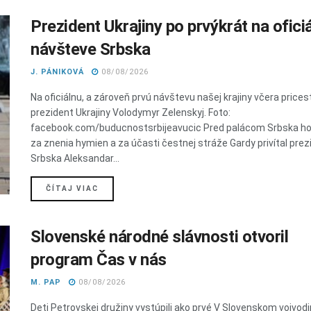
Prezident Ukrajiny po prvýkrát na oficiá
návšteve Srbska
J. PÁNIKOVÁ
08/08/2026
Na oficiálnu, a zároveň prvú návštevu našej krajiny včera prices
prezident Ukrajiny Volodymyr Zelenskyj. Foto:
facebook.com/buducnostsrbijeavucic Pred palácom Srbska h
za znenia hymien a za účasti čestnej stráže Gardy privítal prez
Srbska Aleksandar...
DETAILS
ČÍTAJ VIAC
Slovenské národné slávnosti otvoril
program Čas v nás
M. PAP
08/08/2026
Deti Petrovskej družiny vystúpili ako prvé V Slovenskom vojvo