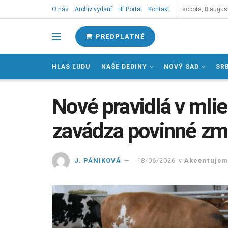
O nás
Archív vydaní
Hľ Portal
Kontakt
sobota, 8 augus
PREDPLATNÉ
HLAS ĽUDU
NAŠE DEDINY
NOVÝ SAD
SR
Nové pravidlá v mli
zavádza povinné zml
J. PÁNIKOVÁ
18/06/2026
v
Akcentujem