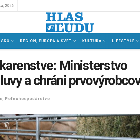
ta, 2026
BSKO
REGIÓN, EURÓPA A SVET
KULTÚRA
LIFESTYLE
ekarenstve: Ministerstvo
uvy a chráni prvovýrobco
e
,
Poľnohospodárstvo