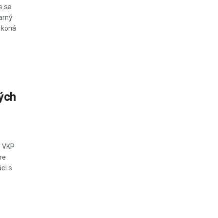
s sa
arný
 koná
ých
e VKP
re
ci s