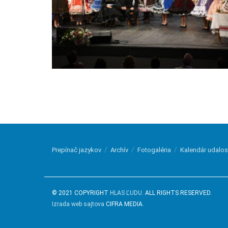
Prepínač jazykov
Archív
Fotogaléria
Kalendár udalos
© 2021 COPYRIGHT
HLAS ĽUDU
. ALL RIGHTS RESERVED.
Izrada web sajtova
CIFRA MEDIA.