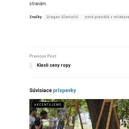
stranám.
Značky:
Dragan Glamočić
nové pravidlá v mliekar
Previous Post
Klesli ceny ropy
Súvisiace
príspevky
AKCENTUJEME