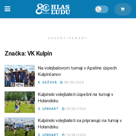
ADVERTISEMENT
Značka:
VK Kulpín
Na volejbalovom turnaji v Apatíne úspech
Kulpínčanov
K. GAŽOVÁ
08/06/2026
Kulpínski volejbalisti úspešní na turnaji v
Holandsku
S. LENHART
29/05/2026
Kulpínski volejbalisti sa pripravujú na turnaj v
Holandsku
S. LENHART
16/04/2026