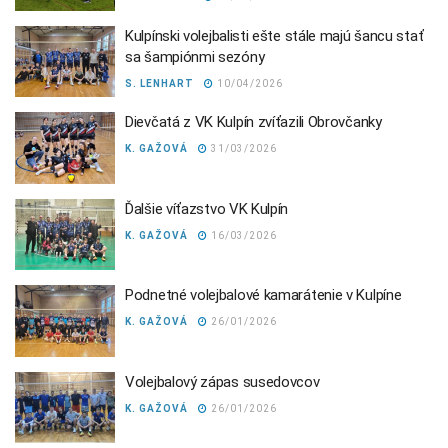
Kulpínski volejbalisti ešte stále majú šancu stať
sa šampiónmi sezóny
S. LENHART
10/04/2026
Dievčatá z VK Kulpín zvíťazili Obrovčanky
K. GAŽOVÁ
31/03/2026
Ďalšie víťazstvo VK Kulpín
K. GAŽOVÁ
16/03/2026
Podnetné volejbalové kamarátenie v Kulpíne
K. GAŽOVÁ
26/01/2026
Volejbalový zápas susedovcov
K. GAŽOVÁ
26/01/2026