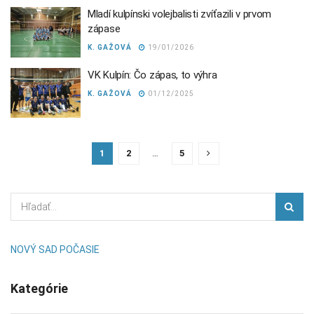
Mladí kulpínski volejbalisti zvíťazili v prvom
zápase
K. GAŽOVÁ
19/01/2026
VK Kulpín: Čo zápas, to výhra
K. GAŽOVÁ
01/12/2025
1
2
…
5
NOVÝ SAD POČASIE
Kategórie