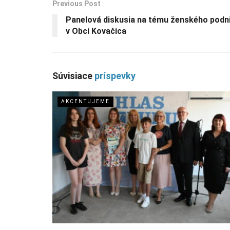
Previous Post
Panelová diskusia na tému ženského podn
v Obci Kovačica
Súvisiace
príspevky
AKCENTUJEME