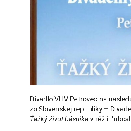
Divadlo VHV Petrovec na nasledu
zo Slovenskej republiky – Divade
Ťažký život básnika
v réžii Ľubos