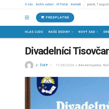
O nás
Archív vydaní
Hľ Portal
Kontakt
piatok, 7 august
PREDPLATNÉ
HLAS ĽUDU
NAŠE DEDINY
NOVÝ SAD
SR
Divadelníci Tisovčan
J. ČIEP
11/06/2026
v
Akcentujeme
,
Kul