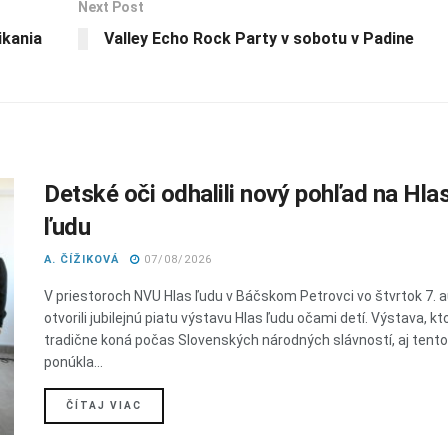
Next Post
ikania
Valley Echo Rock Party v sobotu v Padine
Detské oči odhalili nový pohľad na Hla
ľudu
A. ČÍŽIKOVÁ
07/08/2026
V priestoroch NVU Hlas ľudu v Báčskom Petrovci vo štvrtok 7. 
otvorili jubilejnú piatu výstavu Hlas ľudu očami detí. Výstava, kt
tradične koná počas Slovenských národných slávností, aj tent
ponúkla...
DETAILS
ČÍTAJ VIAC