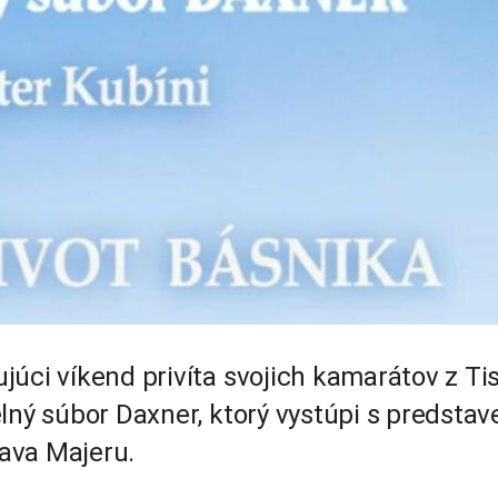
júci víkend privíta svojich kamarátov z Ti
lný súbor Daxner, ktorý vystúpi s predsta
lava Majeru.