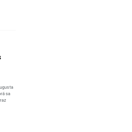
s
augusta
orá sa
oraz