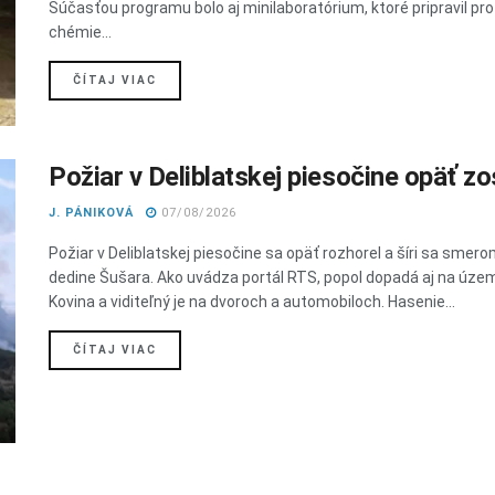
Súčasťou programu bolo aj minilaboratórium, ktoré pripravil pr
chémie...
DETAILS
ČÍTAJ VIAC
Požiar v Deliblatskej piesočine opäť zos
J. PÁNIKOVÁ
07/08/2026
Požiar v Deliblatskej piesočine sa opäť rozhorel a šíri sa smero
dedine Šušara. Ako uvádza portál RTS, popol dopadá aj na úze
Kovina a viditeľný je na dvoroch a automobiloch. Hasenie...
DETAILS
ČÍTAJ VIAC