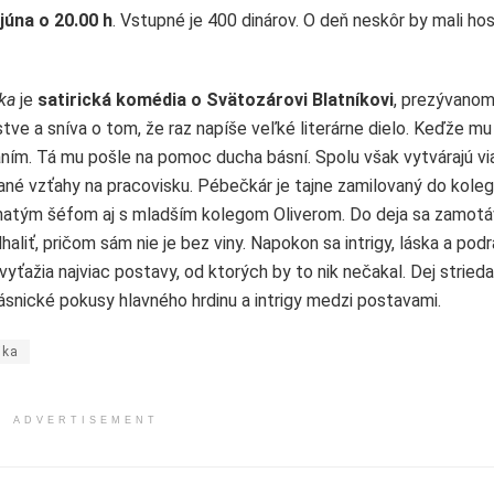
 júna o 20.00 h
. Vstupné je 400 dinárov. O deň neskôr by mali ho
ka
je
satirická komédia o Svätozárovi Blatníkovi
, prezývano
ve a sníva o tom, že raz napíše veľké literárne dielo. Keďže mu
ním. Tá mu pošle na pomoc ducha básní. Spolu však vytvárajú vi
ané vzťahy na pracovisku. Pébečkár je tajne zamilovaný do kole
hatým šéfom aj s mladším kolegom Oliverom. Do deja sa zamotáv
haliť, pričom sám nie je bez viny. Napokon sa intrigy, láska a pod
vyťažia najviac postavy, od ktorých by to nik nečakal. Dej strieda
snické pokusy hlavného hrdinu a intrigy medzi postavami.
ika
ADVERTISEMENT