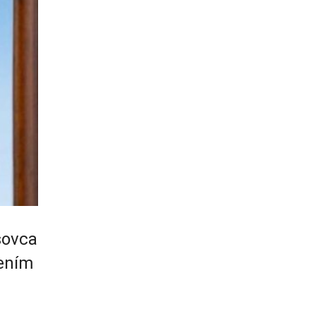
sovca
vením