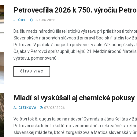
Petrovecfila 2026 k 750. výročiu Petr
J. ČIEP
07/08/2026
Ďalšiu medzinárodnú filatelistickú výstavu pri príležitosti toht
Slovenských národných slávností pripravil Spolok filatelistov B
Petrovec. V piatok 7. augusta podvečer v aule Základnej školy 
Čajaka v Petrovci sprístupnil jubilejnú 21. Medzinárodnú filateli
výstavu, pomenovanú...
DETAILS
ČÍTAJ VIAC
Mladí si vyskúšali aj chemické pokusy
A. ČÍŽIKOVÁ
07/08/2026
Vo štvrtok 6. augusta sa na nádvorí Gymnázia Jána Kollára v 
Petrovci uskutočnilo kultúrno-vedomostné a rekreačné stretnu
slovenskej mládeže, ktoré zorganizovala Matica slovenská v Sr