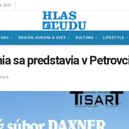
a, 2026
BSKO
REGIÓN, EURÓPA A SVET
KULTÚRA
LIFESTYLE
ia sa predstavia v Petrovc
túra