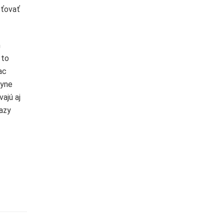
sťovať
m
 to
ac
gyne
ajú aj
razy