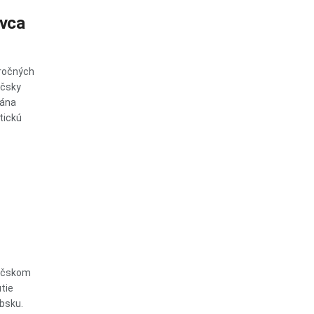
ovca
oročných
áčsky
Jána
stickú
Báčskom
tie
bsku.