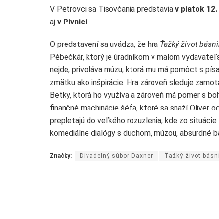
V Petrovci sa Tisovčania predstavia
v piatok 12.
aj
v Pivnici
.
O predstavení sa uvádza, že hra
Ťažký život básni
Pébečkár, ktorý je úradníkom v malom vydavateľst
nejde, privoláva múzu, ktorá mu má pomôcť s písa
zmätku ako inšpirácie. Hra zároveň sleduje zamot
Betky, ktorá ho využíva a zároveň má pomer s bo
finančné machinácie šéfa, ktoré sa snaží Oliver od
prepletajú do veľkého rozuzlenia, kde zo situácie 
komediálne dialógy s duchom, múzou, absurdné bá
Značky:
Divadelný súbor Daxner
Ťažký život básn