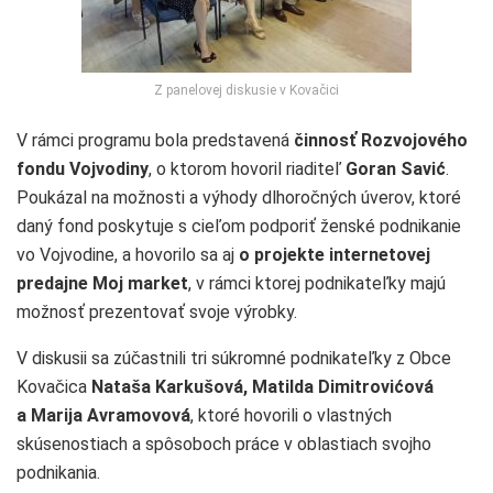
Z panelovej diskusie v Kovačici
V rámci programu bola predstavená
činnosť Rozvojového
fondu Vojvodiny
, o ktorom hovoril riaditeľ
Goran Savić
.
Poukázal na možnosti a výhody dlhoročných úverov, ktoré
daný fond poskytuje s cieľom podporiť ženské podnikanie
vo Vojvodine, a hovorilo sa aj
o projekte internetovej
predajne Moj market
, v rámci ktorej podnikateľky majú
možnosť prezentovať svoje výrobky.
V diskusii sa zúčastnili tri súkromné podnikateľky z Obce
Kovačica
Nataša Karkušová, Matilda Dimitrovićová
a Marija Avramovová
, ktoré hovorili o vlastných
skúsenostiach a spôsoboch práce v oblastiach svojho
podnikania.