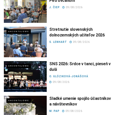
Petrovčanom
J. ČIEP
09/08/2026
Stretnutie slovenských
AKCENTUJEME
dolnozemských učiteľov 2026
S. LENHART
09/08/2026
SNS 2026: Srdce v tanci, pieseň v
AKCENTUJEME
duši
O. GLÓZIKOVÁ-JONÁŠOVÁ
09/08/2026
Sladké umenie spojilo účastníkov
AKCENTUJEME
a návštevníkov
M. PAP
09/08/2026