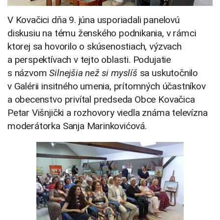
V Kovačici dňa 9. júna usporiadali panelovú
diskusiu na tému ženského podnikania, v rámci
ktorej sa hovorilo o skúsenostiach, výzvach
a perspektívach v tejto oblasti. Podujatie
s názvom
Silnejšia než si myslíš
sa uskutočnilo
v Galérii insitného umenia, prítomných účastníkov
a obecenstvo privítal predseda Obce Kovačica
Petar Višnjički a rozhovory viedla známa televízna
moderátorka Sanja Marinkovićová.