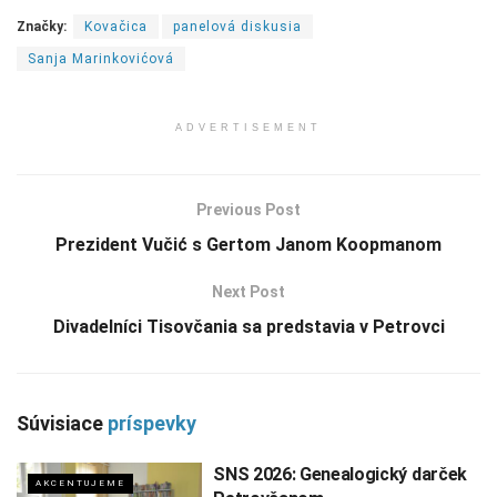
Značky:
Kovačica
panelová diskusia
Sanja Marinkovićová
ADVERTISEMENT
Previous Post
Prezident Vučić s Gertom Janom Koopmanom
Next Post
Divadelníci Tisovčania sa predstavia v Petrovci
Súvisiace
príspevky
SNS 2026: Genealogický darček
AKCENTUJEME