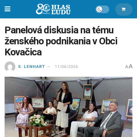
Panelová diskusia na tému
ženského podnikania v Obci
Kovačica
A
S. LENHART
11/06/2026
A