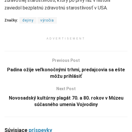
zdravotnej starostlivosti, ktorý po prvý raz v histórii
zaviedol bezplatnú zdravotnú starostlivosť v USA.
Značky:
dejiny
výročia
ADVERTISEMENT
Previous Post
Padina ožije veľkonočnými trhmi, predajcovia sa ešte
môžu prihlásiť
Next Post
Novosadský kultúrny plagát 70. a 80. rokov v Múzeu
súčasného umenia Vojvodiny
Súvisiace
príspevky