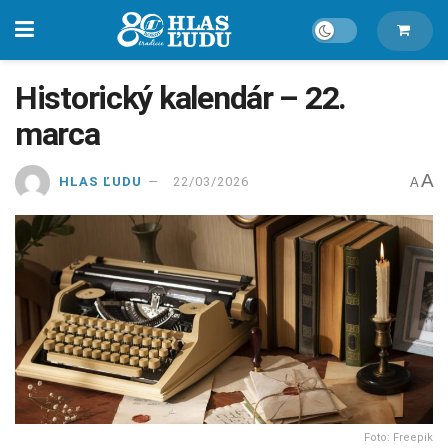
Historický kalendár – 22.
marca
A
HLAS ĽUDU
22/03/2026
A
Foto: Freepik