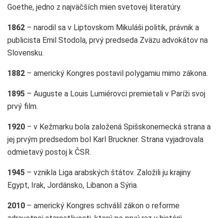
Goethe, jedno z najväčších mien svetovej literatúry.
1862
– narodil sa v Liptovskom Mikuláši politik, právnik a
publicista Emil Stodola, prvý predseda Zväzu advokátov na
Slovensku.
1882
– americký Kongres postavil polygamiu mimo zákona.
1895
– Auguste a Louis Lumiérovci premietali v Paríži svoj
prvý film.
1920
– v Kežmarku bola založená Spišskonemecká strana a
jej prvým predsedom bol Karl Bruckner. Strana vyjadrovala
odmietavý postoj k ČSR.
1945
– vznikla Liga arabských štátov. Založili ju krajiny
Egypt, Irak, Jordánsko, Libanon a Sýria.
2010
– americký Kongres schválil zákon o reforme