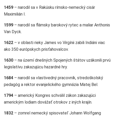
1459
– narodil sa v Rakúsku rímsko-nemecký cisár
Maximilián I.
1599
– narodil sa flámsky barokový rytec a maliar Anthonis
Van Dyck.
1622
– v oblasti rieky James vo Virgínii zabili Indiáni viac
ako 350 európskych prisťahovalcov.
1630
– na území dnešných Spojených štátov uzákonili prvú
legislatívu zakazujúcu hazardné hry.
1684
– narodil sa vlastivedný pracovník, stredoškolský
pedagóg a rektor evanjelického gymnázia Matej Bel.
1794
– americký Kongres schválil zákon zakazujúci
americkým lodiam dovážať otrokov z iných krajín.
1832
– zomrel nemecký spisovateľ Johann Wolfgang