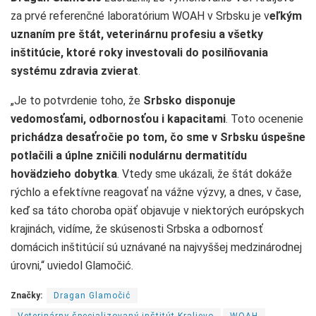
za prvé referenčné laboratórium WOAH v Srbsku je v
eľkým
uznaním pre štát, veterinárnu profesiu a všetky
inštitúcie, ktoré roky investovali do posilňovania
systému zdravia zvierat
.
„Je to potvrdenie toho, že
Srbsko disponuje
vedomosťami, odbornosťou i kapacitami
. Toto ocenenie
prichádza desaťročie po tom, čo sme v Srbsku úspešne
potlačili a úplne zničili nodulárnu dermatitídu
hovädzieho dobytka
. Vtedy sme ukázali, že štát dokáže
rýchlo a efektívne reagovať na vážne výzvy, a dnes, v čase,
keď sa táto choroba opäť objavuje v niektorých európskych
krajinách, vidíme, že skúsenosti Srbska a odbornosť
domácich inštitúcií sú uznávané na najvyššej medzinárodnej
úrovni,“ uviedol Glamočić.
Značky:
Dragan Glamočić
Veterinárny špecializovaný inštitút Kraljevo
WOAH