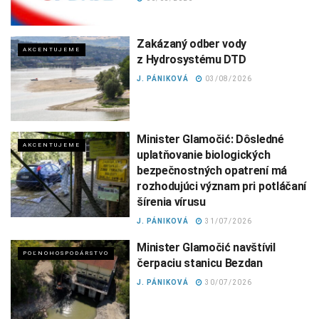
Zakázaný odber vody
AKCENTUJEME
z Hydrosystému DTD
J. PÁNIKOVÁ
03/08/2026
Minister Glamočić: Dôsledné
AKCENTUJEME
uplatňovanie biologických
bezpečnostných opatrení má
rozhodujúci význam pri potláčaní
šírenia vírusu
J. PÁNIKOVÁ
31/07/2026
Minister Glamočić navštívil
POĽNOHOSPODÁRSTVO
čerpaciu stanicu Bezdan
J. PÁNIKOVÁ
30/07/2026