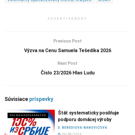
ADVERTISEMENT
Previous Post
Výzva na Cenu Samuela Tešedíka 2026
Next Post
Čislo 23/2026 Hlas Ludu
Súvisiace
príspevky
Štát systematicky posilňuje
POĽNOHOSPODÁRSTVO
podporu domácej výroby
D. BEREDIOVÁ-BANOVIĆOVÁ
06/08/2026