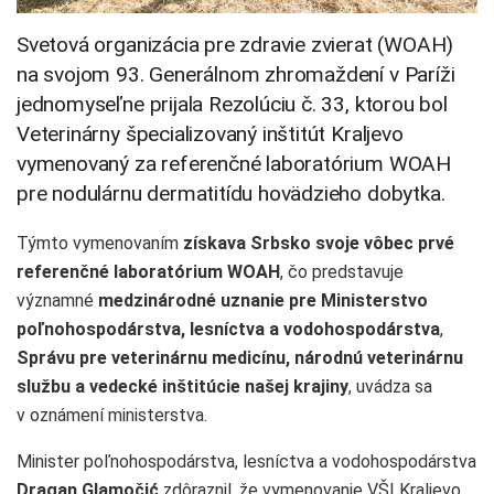
Svetová organizácia pre zdravie zvierat (WOAH)
na svojom 93. Generálnom zhromaždení v Paríži
jednomyseľne prijala Rezolúciu č. 33, ktorou bol
Veterinárny špecializovaný inštitút Kraljevo
vymenovaný za referenčné laboratórium WOAH
pre nodulárnu dermatitídu hovädzieho dobytka.
Týmto vymenovaním
získava Srbsko svoje vôbec prvé
referenčné laboratórium WOAH
, čo predstavuje
významné
medzinárodné uznanie pre Ministerstvo
poľnohospodárstva, lesníctva a vodohospodárstva
,
Správu pre veterinárnu medicínu, národnú veterinárnu
službu a vedecké inštitúcie našej krajiny
, uvádza sa
v oznámení ministerstva.
Minister poľnohospodárstva, lesníctva a vodohospodárstva
Dragan Glamočić
zdôraznil, že vymenovanie VŠI Kraljevo