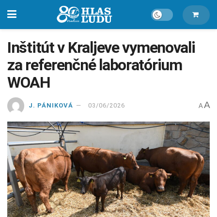
Inštitút v Kraljeve vymenovali
za referenčné laboratórium
WOAH
A
J. PÁNIKOVÁ
03/06/2026
A