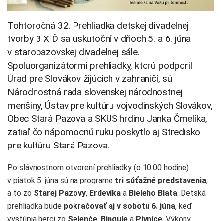
Tohtoročná 32. Prehliadka detskej divadelnej
tvorby 3 X Ď sa uskutoční v dňoch 5. a 6. júna
v staropazovskej divadelnej sále.
Spoluorganizátormi prehliadky, ktorú podporil
Úrad pre Slovákov žijúcich v zahraničí, sú
Národnostná rada slovenskej národnostnej
menšiny, Ústav pre kultúru vojvodinských Slovákov,
Obec Stará Pazova a SKUS hrdinu Janka Čmelíka,
zatiaľ čo nápomocnú ruku poskytlo aj Stredisko
pre kultúru Stará Pazova.
Po slávnostnom otvorení prehliadky (o 10.00 hodine)
v piatok 5. júna sú na programe
tri súťažné predstavenia
,
a to zo
Starej Pazovy
,
Erdevíka
a
Bieleho Blata
. Detská
prehliadka bude
pokračovať aj v sobotu 6. júna
, keď
vystúpia herci zo
Selenče
,
Bingule
a
Pivnice
. Výkony