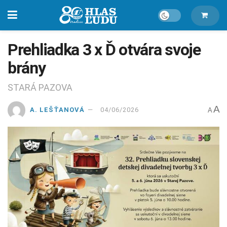
Prehliadka 3 x Ď otvára svoje
brány
STARÁ PAZOVA
A
A. LEŠŤANOVÁ
04/06/2026
A