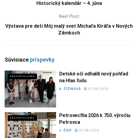
Historický kalendár – 4. júna
Next Post
Výstava pre deti Môj malý svet Michaľa Kiráľa v Nových
Zámkoch
Súvisiace
príspevky
Detské oči odhalili nový pohľad
AKCENTUJEME
na Hlas ľudu
A. ČÍŽIKOVÁ
07/08/2026
Petrovecfila 2026 k 750. výročiu
AKCENTUJEME
Petrovca
J. ČIEP
07/08/2026