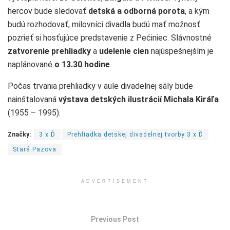
hercov bude sledovať
detská a odborná porota
, a kým
budú rozhodovať, milovníci divadla budú mať možnosť
pozrieť si hosťujúce predstavenie z Pećiniec. Slávnostné
zatvorenie prehliadky
a
udelenie cien
najúspešnejším je
naplánované
o 13.30 hodine
.
Počas trvania prehliadky v aule divadelnej sály bude
nainštalovaná
výstava detských ilustrácií Michala Kiráľa
(1955 – 1995).
Značky:
3 x Ď
Prehliadka detskej divadelnej tvorby 3 x Ď
Stará Pazova
ADVERTISEMENT
Previous Post