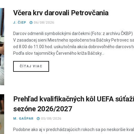
Včera krv darovali Petrovčania
J. ČIEP
06/08/2026
Darcov odmenili symbolickými darčekmi (Foto: z archívu ČKBP)
V zasadacej sieni Miestneho spoločenstva Báčsky Petrovec sa
od 8.00 do 11.00 hod. uskutočnila akcia dobrovoľného darcovstv
Podľa slov tajomníčky Červeného kríža Báčsky...
DETAILS
ČÍTAJ VIAC
Prehľad kvalifikačných kôl UEFA súťaží
sezóne 2026/2027
M. GAŠPAR
05/08/2026
Podobne ako aj v predchádzajúcich rokoch sa po neskoršie kval