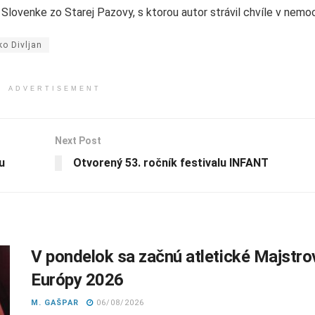
lovenke zo Starej Pazovy, s ktorou autor strávil chvíle v nemoc
ko Divljan
ADVERTISEMENT
Next Post
u
Otvorený 53. ročník festivalu INFANT
V pondelok sa začnú atletické Majstro
Európy 2026
M. GAŠPAR
06/08/2026