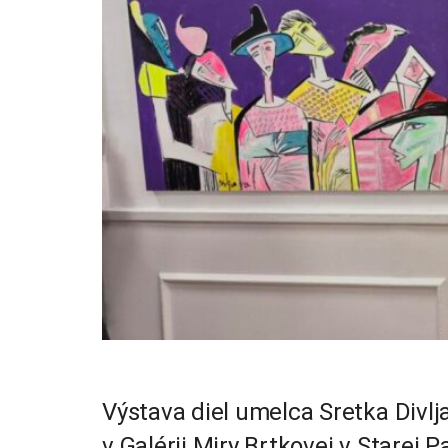
Výstava diel umelca Sretka Divlj
v Galérii Miry Brtkovej v Starej P