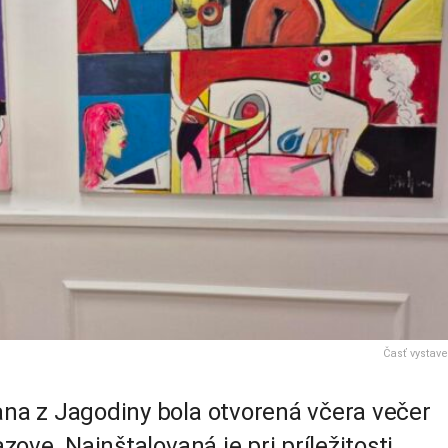
Časť vystav
ana z Jagodiny bola otvorená včera večer
azove. Nainštalovaná je pri príležitosti