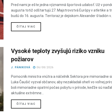
Pred nami je ešte jedna významná športová udalosť. Už v ponde
augusta totiž odštartujú 27. Majstrovstvá Európy v atletike a t
budú do 16. augusta. Tentoraz je dejiskom Alexander štadión v..
DETAILS
ČÍTAJ VIAC
Vysoké teploty zvyšujú riziko vzniku
požiarov
J. PÁNIKOVÁ
06/08/2026
Pomocník ministra vnútra a náčelník Sektora pre mimoriadne s
Luka Čaušić vyzval občanov, aby nezakladali oheň vo voľnej prír
boli mimoriadne opatrní počas pobytu v prírode, keďže sú naďal
aktuálne extrémne...
DETAILS
ČÍTAJ VIAC