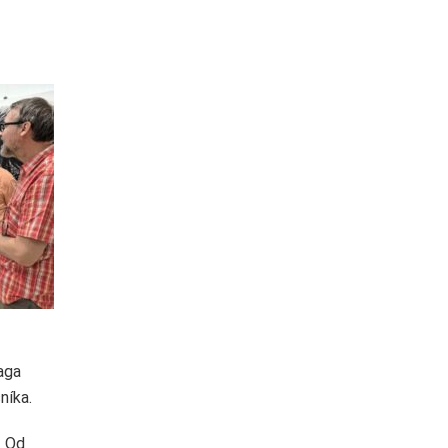
aga
níka.
. Od