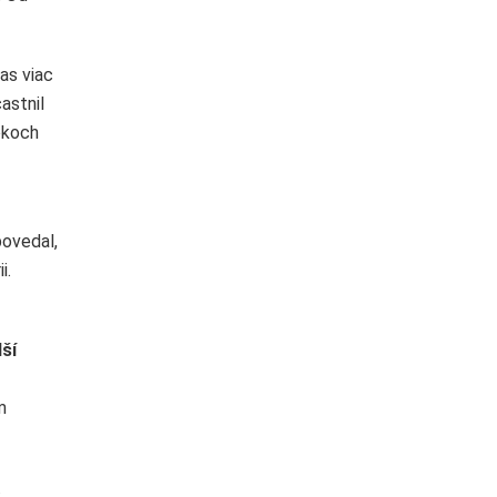
as viac
astnil
okoch
povedal,
i.
dší
m
.