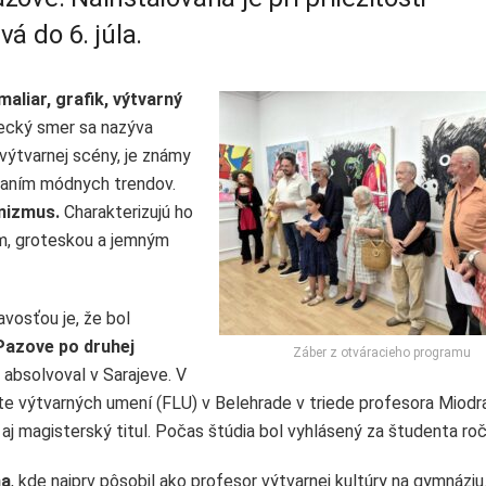
á do 6. júla.
liar, grafik, výtvarný
lecký smer sa nazýva
výtvarnej scény, je známy
vaním módnych trendov.
nizmus.
Charakterizujú ho
m, groteskou a jemným
avosťou je, že bol
 Pazove
po druhej
Záber z otváracieho programu
 absolvoval v Sarajeve. V
lte výtvarných umení (FLU) v Belehrade v triede profesora Miodr
aj magisterský titul. Počas štúdia bol vyhlásený za študenta roč
na
, kde najprv pôsobil ako profesor výtvarnej kultúry na gymnáziu