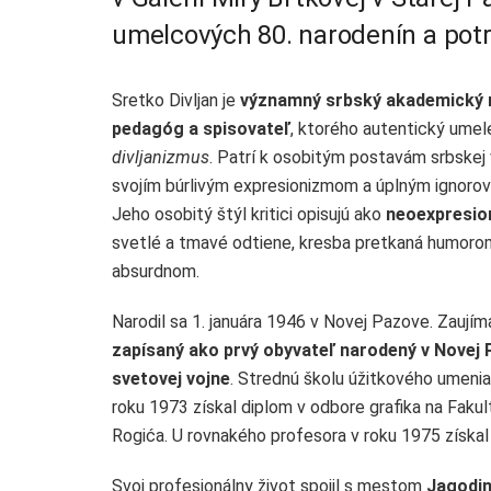
umelcových 80. narodenín a potrv
Sretko Divljan je
významný srbský akademický ma
pedagóg a spisovateľ
, ktorého autentický ume
divljanizmus
. Patrí k osobitým postavám srbskej 
svojím búrlivým expresionizmom a úplným ignoro
Jeho osobitý štýl kritici opisujú ako
neoexpresio
svetlé a tmavé odtiene, kresba pretkaná humoro
absurdnom.
Narodil sa 1. januára 1946 v Novej Pazove. Zaujím
zapísaný ako
prvý obyvateľ narodený v Novej
svetovej vojne
. Strednú školu úžitkového umenia
roku 1973 získal diplom v odbore grafika na Faku
Rogića. U rovnakého profesora v roku 1975 získal 
Svoj profesionálny život spojil s mestom
Jagodi