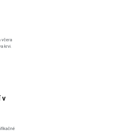
 včera
a krvi.
 v
ifikačné