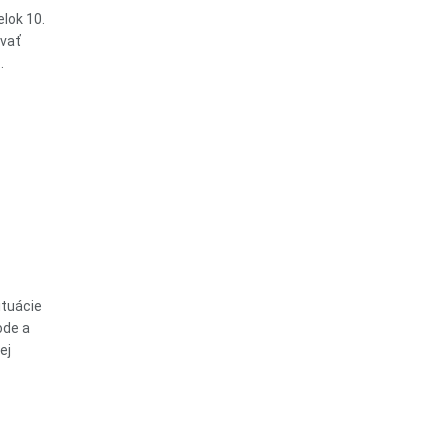
lok 10.
rvať
.
ituácie
ode a
ej