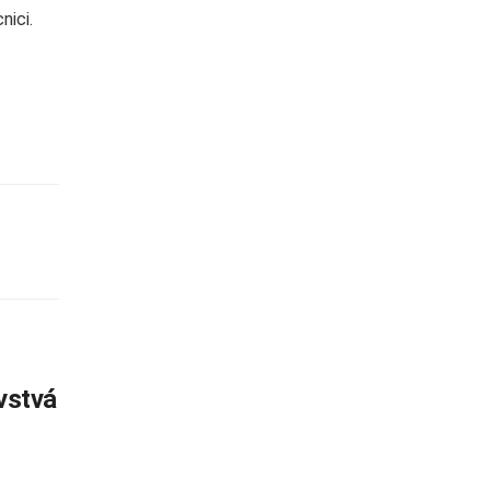
nici.
vstvá