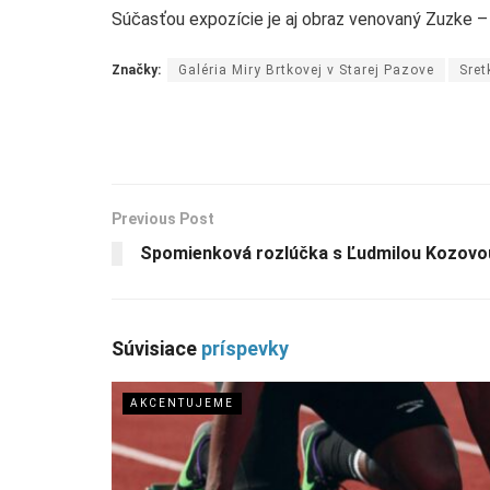
Súčasťou expozície je aj obraz venovaný Zuzke – S
Značky:
Galéria Miry Brtkovej v Starej Pazove
Sret
Previous Post
Spomienková rozlúčka s Ľudmilou Kozovo
Súvisiace
príspevky
AKCENTUJEME