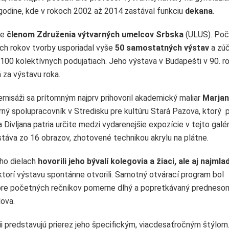
godine, kde v rokoch 2002 až 2014 zastával funkciu
dekana
.
je
členom Združenia výtvarných umelcov Srbska
(ULUS). Poč
ich rokov tvorby usporiadal vyše
50 samostatných výstav
a zúč
 100 kolektívnych podujatiach. Jeho výstava v Budapešti v 90. r
 za výstavu roka.
ernisáži sa prítomným najprv prihovoril akademický maliar
Marjan
rný spolupracovník v Stredisku pre kultúru Stará Pazova, ktorý 
 Divljana patria určite medzi vydarenejšie expozície v tejto galéri
táva zo 16 obrazov, zhotovené technikou akrylu na plátne.
eho dielach
hovorili jeho bývalí kolegovia a žiaci, ale aj najmla
 ktorí výstavu spontánne otvorili. Samotný otvárací program bol
pre početných rečníkov pomerne dlhý a popretkávaný predneso
ova.
ii predstavujú prierez jeho špecifickým, viacdesaťročným štýlom