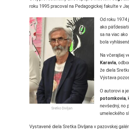
roku 1995 pracoval na Pedagogickej fakulte v Ja
Od roku 1974 
ako päťdesiat
sa na viac ako
bola vyhlásená
Na včerajšej v
Karavla
, odbo
že diela Sretka
Výstava pozos
O autorovi a j
potomkovia
,
nevšedný, no 
Sretko Divljan
umeleckého sl
Vystavené diela Sretka Divljana v pazovskej galér