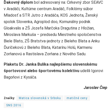
Ďakovný diplom
bol adresovaný na: Cirkevný zbor SEAVC
v Aradáči, Kultúrne centrum Aradáč, Folklórny súbor
Mladosť a STR Jutro z Aradáča, KOS Jednota, Ženský
spolok Slovenka, Agroplod doo, Komunálny podnik
Gloakvalis a ZŠ Jozefa Marčoka Dragutina z Hložian,
Miroslava Markuša – predsedu Miestneho spoločenstva
Biele Blato, ZŠ Bratstva-jednoty z Bieleho Blata a Anku
Ďuríčekovú z Bieleho Blata, Katarínu Holú, Karmenu
Zorňanovú a Rastislava Zorňana z Nového Sadu.
Plaketu Dr. Janka
Bulíka
najlepšiemu slovenskému
športovcovi alebo športovému kolektívu
udelili Igorovi
Bagoňovi z Kysáča.
Jaroslav Čiep
Značky:
Matica slovenská v Srbsku
matičné ceny
SNS 2016