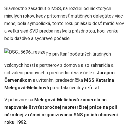
Slávnostné zasadnutie MSS, na rozdiel od niektorých
minulých rokov, kedy prítomnosť matičných delegátov viac-
menej bola symbolická, tohto roku prilákalo dosť matičiarov
a veľká sieň SVD predsa nezívala prázdnotou, hoci vonku
bolo daždivé a sychravé počasie.
Po privítaní početných úradných
vzácnych hostí a partnerov z domova a zo zahraničia a
schválení pracovného predsedníctva v čele s
Jurajom
Červenákom
a uvítaním, predsedníčka
MSS Katarína
Melegová-Melichová
prečítala úvodný referát.
V príhovore sa
Melegová-Melichová zamerala na
mapovanie štvrťstoročnej nepretržitej práce na poli
národnej v rámci organizovania SNS po ich obnovení
roku 1992
.