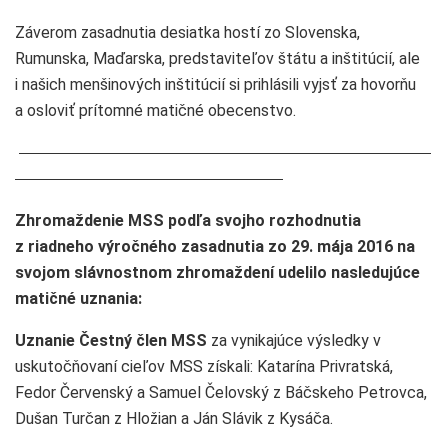
Záverom zasadnutia desiatka hostí zo Slovenska,
Rumunska, Maďarska, predstaviteľov štátu a inštitúcií, ale
i našich menšinových inštitúcií si prihlásili vyjsť za hovorňu
a osloviť prítomné matičné obecenstvo.
Zhromaždenie MSS podľa svojho rozhodnutia
z riadneho výročného zasadnutia zo 29. mája 2016 na
svojom slávnostnom zhromaždení udelilo nasledujúce
matičné uznania:
Uznanie Čestný člen MSS
za vynikajúce výsledky v
uskutočňovaní cieľov MSS získali: Katarína Privratská,
Fedor Červenský a Samuel Čelovský z Báčskeho Petrovca,
Dušan Turčan z Hložian a Ján Slávik z Kysáča.