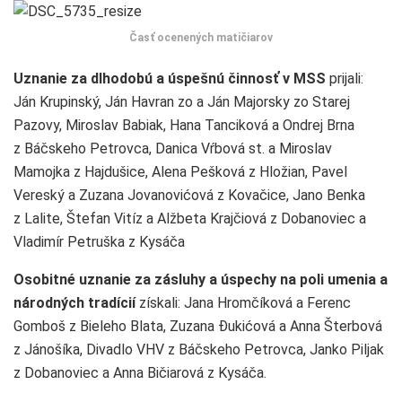
Časť ocenených matičiarov
Uznanie za dlhodobú a úspešnú činnosť v MSS
prijali:
Ján Krupinský, Ján Havran zo a Ján Majorsky zo Starej
Pazovy, Miroslav Babiak, Hana Tanciková a Ondrej Brna
z Báčskeho Petrovca, Danica Vŕbová st. a Miroslav
Mamojka z Hajdušice, Alena Pešková z Hložian, Pavel
Vereský a Zuzana Jovanovićová z Kovačice, Jano Benka
z Lalite, Štefan Vitíz a Alžbeta Krajčiová z Dobanoviec a
Vladimír Petruška z Kysáča
Osobitné uznanie za zásluhy a úspechy na poli umenia a
národných tradícií
získali: Jana Hromčíková a Ferenc
Gomboš z Bieleho Blata, Zuzana Đukićová a Anna Šterbová
z Jánošíka, Divadlo VHV z Báčskeho Petrovca, Janko Piljak
z Dobanoviec a Anna Bičiarová z Kysáča.