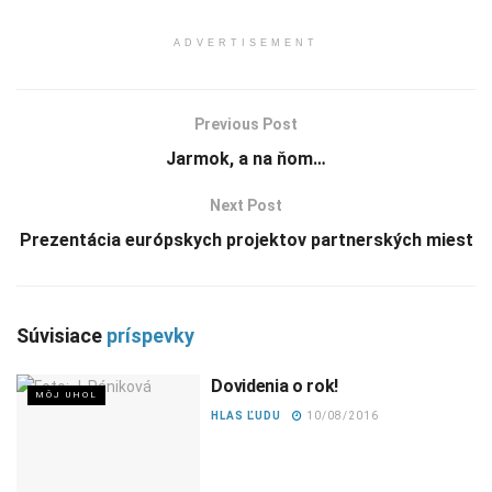
ADVERTISEMENT
Previous Post
Jarmok, a na ňom…
Next Post
Prezentácia európskych projektov partnerských miest
Súvisiace
príspevky
Dovidenia o rok!
MÔJ UHOL
HLAS ĽUDU
10/08/2016