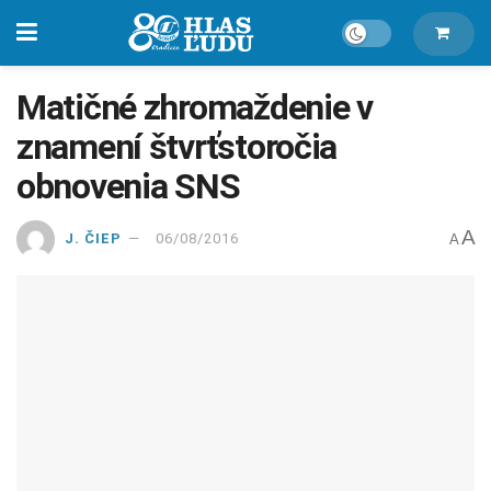
Matičné zhromaždenie v
znamení štvrťstoročia
obnovenia SNS
A
J. ČIEP
06/08/2016
A