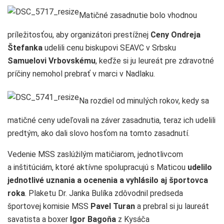
Matičné zasadnutie bolo vhodnou
príležitosťou, aby organizátori prestížnej
Ceny Ondreja
Štefanka
udelili cenu biskupovi SEAVC v Srbsku
Samuelovi Vrbovskému
, keďže si ju leureát pre zdravotné
príčiny nemohol prebrať v marci v Nadlaku.
Na rozdiel od minulých rokov, kedy sa
matičné ceny udeľovali na záver zasadnutia, teraz ich udelili
predtým, ako dali slovo hosťom na tomto zasadnutí.
Vedenie MSS zaslúžilým matičiarom, jednotlivcom
a inštitúciám, ktoré aktívne spolupracujú s Maticou
udelilo
jednotlivé uznania a ocenenia a vyhlásilo aj športovca
roka
. Plaketu Dr. Janka Bulíka zdôvodnil predseda
športovej komisie MSS
Pavel Turan
a prebral si ju laureát
savatista a boxer
Igor Bagoňa
z Kysáča