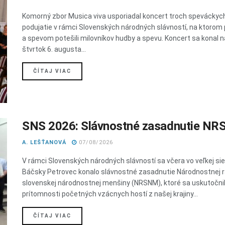
Komorný zbor Musica viva usporiadal koncert troch speváckych
podujatie v rámci Slovenských národných slávností, na ktorom pr
a spevom potešili milovníkov hudby a spevu. Koncert sa konal n
štvrtok 6. augusta...
DETAILS
ČÍTAJ VIAC
SNS 2026: Slávnostné zasadnutie N
A. LEŠŤANOVÁ
07/08/2026
V rámci Slovenských národných slávností sa včera vo veľkej si
Báčsky Petrovec konalo slávnostné zasadnutie Národnostnej 
slovenskej národnostnej menšiny (NRSNM), ktoré sa uskutočni
prítomnosti početných vzácnych hostí z našej krajiny...
DETAILS
ČÍTAJ VIAC