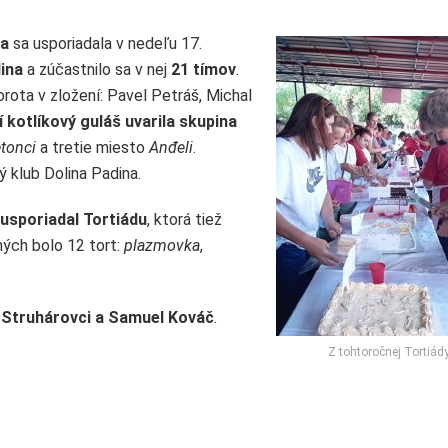
ša
sa usporiadala v nedeľu 17.
ina
a zúčastnilo sa v nej
21 tímov
.
orota v zložení: Pavel Petráš, Michal
í kotlíkový guláš uvarila skupina
tonci
a tretie miesto
Anđeli
.
 klub Dolina Padina.
 usporiadal Tortiádu
, ktorá tiež
ých bolo 12 tort:
plazmovka
,
 Struhárovci a Samuel Kováč
.
Z tohtoročnej Tortiád