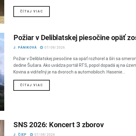
DETAILS
ČÍTAJ VIAC
Požiar v Deliblatskej piesočine opäť zos
J. PÁNIKOVÁ
07/08/2026
Požiar v Deliblatskej piesočine sa opäť rozhorel a šíri sa smero
dedine Šušara. Ako uvádza portál RTS, popol dopadá aj na úze
Kovina a viditeľný je na dvoroch a automobiloch. Hasenie...
DETAILS
ČÍTAJ VIAC
SNS 2026: Koncert 3 zborov
J. ČIEP
07/08/2026