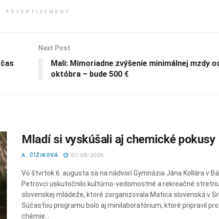
ADVERTISEMENT
Next Post
očas
Mali: Mimoriadne zvýšenie minimálnej mzdy od
októbra – bude 500 €
Mladí si vyskúšali aj chemické pokusy
A. ČÍŽIKOVÁ
07/08/2026
Vo štvrtok 6. augusta sa na nádvorí Gymnázia Jána Kollára v 
Petrovci uskutočnilo kultúrno-vedomostné a rekreačné stretnu
slovenskej mládeže, ktoré zorganizovala Matica slovenská v Sr
Súčasťou programu bolo aj minilaboratórium, ktoré pripravil pr
chémie...