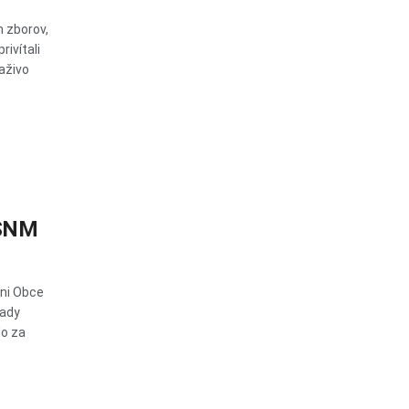
 zborov,
ivítali
aživo
RSNM
eni Obce
rady
lo za