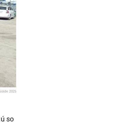
šiáde 2025
jú so