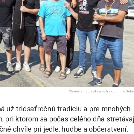
Členovia troch víťazných skupín na Gula
á už tridsaťročnú tradíciu a pre mnohých
 pri ktorom sa počas celého dňa stretáva
né chvíle pri jedle, hudbe a občerstvení.