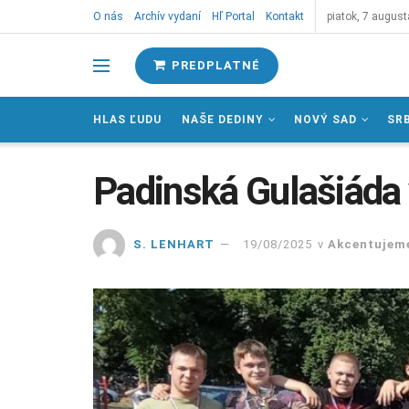
O nás
Archív vydaní
Hľ Portal
Kontakt
piatok, 7 august
PREDPLATNÉ
HLAS ĽUDU
NAŠE DEDINY
NOVÝ SAD
SR
Padinská Gulašiáda 
S. LENHART
19/08/2025
v
Akcentujem