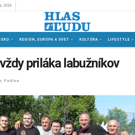
a, 2026
BSKO
REGIÓN, EURÓPA A SVET
KULTÚRA
LIFESTYLE
vždy priláka labužníkov
e
,
Padina