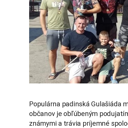
Populárna padinská Gulašiáda m
občanov je obľúbeným podujatím,
známymi a trávia príjemné spoloč