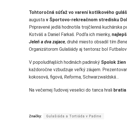
Tohtoročná súťaž vo varení kotlíkového gulá
augusta
v Športovo-rekreačnom stredisku Dol
Pripravené jedlá hodnotila trojčlenná kuchárska p
Kotváš a Daniel Farkaš. Podľa ich mienky,
najlepš
Jeleň a dva zajace
, druhé miesto obsadil tím
Bene
Organizátorom Gulašiády aj tentoraz bol Futbalový
V popoludňajších hodinách padinský
Spolok žien
každoročne vzbudzuje veľký záujem. Prezentovan
kokosová, figová,
Reforma
, Schwarzwaldská…
Na večernej ľudovej veselici do tanca hrali
bratia
Značky:
Gulašiáda a Tortiáda v Padine