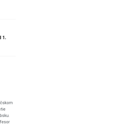
 1.
Báčskom
tie
bsku.
ofesor