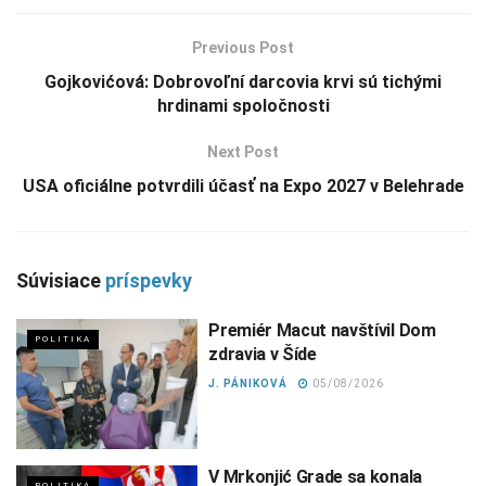
Previous Post
Gojkovićová: Dobrovoľní darcovia krvi sú tichými
hrdinami spoločnosti
Next Post
USA oficiálne potvrdili účasť na Expo 2027 v Belehrade
Súvisiace
príspevky
Premiér Macut navštívil Dom
POLITIKA
zdravia v Šíde
J. PÁNIKOVÁ
05/08/2026
V Mrkonjić Grade sa konala
POLITIKA