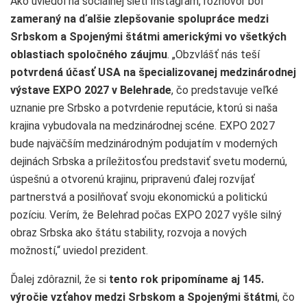
Ako uviedol na sociálnej sieti Instagram, rozhovor bol
zameraný na ďalšie zlepšovanie spolupráce medzi
Srbskom a Spojenými štátmi americkými vo všetkých
oblastiach spoločného záujmu
. „Obzvlášť nás teší
potvrdená účasť USA na špecializovanej medzinárodnej
výstave EXPO
2027 v Belehrade
, čo predstavuje veľké
uznanie pre Srbsko a potvrdenie reputácie, ktorú si naša
krajina vybudovala na medzinárodnej scéne. EXPO 2027
bude najväčším medzinárodným podujatím v moderných
dejinách Srbska a príležitosťou predstaviť svetu modernú,
úspešnú a otvorenú krajinu, pripravenú ďalej rozvíjať
partnerstvá a posilňovať svoju ekonomickú a politickú
pozíciu. Verím, že Belehrad počas EXPO 2027 vyšle silný
obraz Srbska ako štátu stability, rozvoja a nových
možností,“ uviedol prezident.
Ďalej zdôraznil, že si
tento rok pripomíname aj 145.
výročie vzťahov medzi Srbskom a Spojenými štátmi
, čo