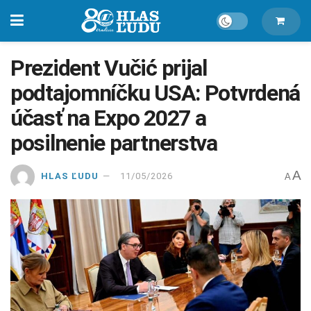
Prezident Vučić prijal
podtajomníčku USA: Potvrdená
účasť na Expo 2027 a
posilnenie partnerstva
A
HLAS ĽUDU
11/05/2026
A