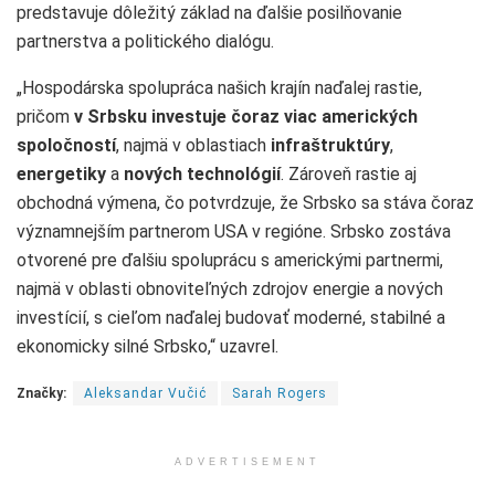
predstavuje dôležitý základ na ďalšie posilňovanie
partnerstva a politického dialógu.
„Hospodárska spolupráca našich krajín naďalej rastie,
pričom
v Srbsku investuje čoraz viac amerických
spoločností
, najmä v oblastiach
infraštruktúry
,
energetiky
a
nových technológií
. Zároveň rastie aj
obchodná výmena, čo potvrdzuje, že Srbsko sa stáva čoraz
významnejším partnerom USA v regióne. Srbsko zostáva
otvorené pre ďalšiu spoluprácu s americkými partnermi,
najmä v oblasti obnoviteľných zdrojov energie a nových
investícií, s cieľom naďalej budovať moderné, stabilné a
ekonomicky silné Srbsko,“ uzavrel.
Značky:
Aleksandar Vučić
Sarah Rogers
ADVERTISEMENT