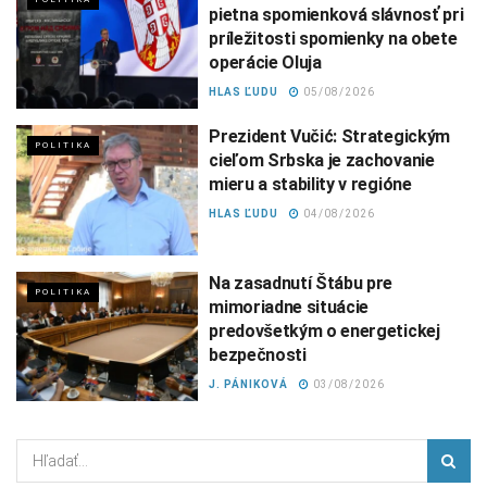
pietna spomienková slávnosť pri
príležitosti spomienky na obete
operácie Oluja
HLAS ĽUDU
05/08/2026
Prezident Vučić: Strategickým
POLITIKA
cieľom Srbska je zachovanie
mieru a stability v regióne
HLAS ĽUDU
04/08/2026
Na zasadnutí Štábu pre
POLITIKA
mimoriadne situácie
predovšetkým o energetickej
bezpečnosti
J. PÁNIKOVÁ
03/08/2026