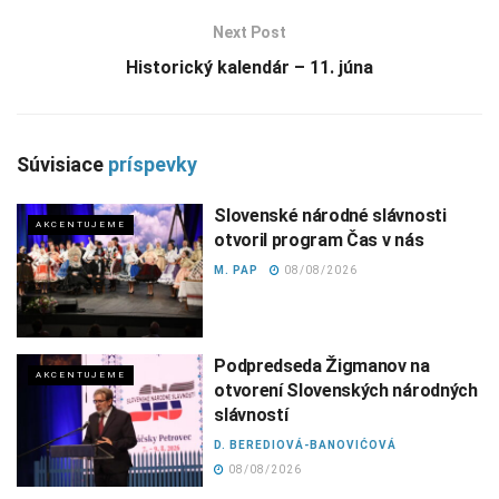
Next Post
Historický kalendár – 11. júna
Súvisiace
príspevky
Slovenské národné slávnosti
AKCENTUJEME
otvoril program Čas v nás
M. PAP
08/08/2026
Podpredseda Žigmanov na
AKCENTUJEME
otvorení Slovenských národných
slávností
D. BEREDIOVÁ-BANOVIĆOVÁ
08/08/2026