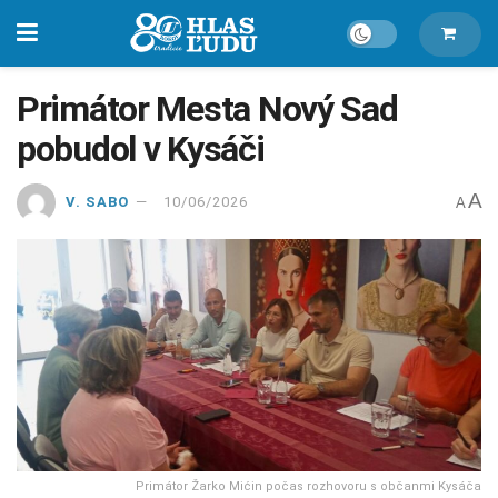
Primátor Mesta Nový Sad
pobudol v Kysáči
A
V. SABO
10/06/2026
A
Primátor Žarko Mićin počas rozhovoru s občanmi Kysáča