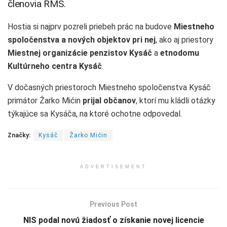
členovia RMS.
Hostia si najprv pozreli priebeh prác na budove
Miestneho
spoločenstva a nových objektov pri nej
, ako aj priestory
Miestnej organizácie penzistov Kysáč
a
etnodomu
Kultúrneho centra Kysáč
.
V dočasných priestoroch Miestneho spoločenstva Kysáč
primátor Žarko Mićin
prijal občanov
, ktorí mu kládli otázky
týkajúce sa Kysáča, na ktoré ochotne odpovedal.
Značky:
Kysáč
Žarko Mićin
ADVERTISEMENT
Previous Post
NIS podal novú žiadosť o získanie novej licencie