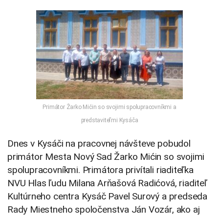
Primátor Žarko Mićin so svojimi spolupracovníkmi a
predstaviteľmi Kysáča
Dnes v Kysáči na pracovnej návšteve pobudol
primátor Mesta Nový Sad Žarko Mićin so svojimi
spolupracovníkmi. Primátora privítali riaditeľka
NVU Hlas ľudu Milana Arňašová Radićová, riaditeľ
Kultúrneho centra Kysáč Pavel Surový a predseda
Rady Miestneho spoločenstva Ján Vozár, ako aj