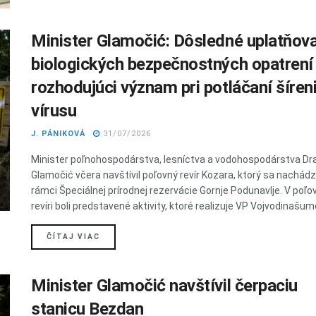
Minister Glamočić: Dôsledné uplatňov
biologických bezpečnostných opatren
rozhodujúci význam pri potláčaní šíren
vírusu
J. PÁNIKOVÁ
31/07/2026
Minister poľnohospodárstva, lesníctva a vodohospodárstva Dr
Glamočić včera navštívil poľovný revír Kozara, ktorý sa nachádz
rámci Špeciálnej prírodnej rezervácie Gornje Podunavlje. V poľ
revíri boli predstavené aktivity, ktoré realizuje VP Vojvodinašume
DETAILS
ČÍTAJ VIAC
Minister Glamočić navštívil čerpaciu
stanicu Bezdan