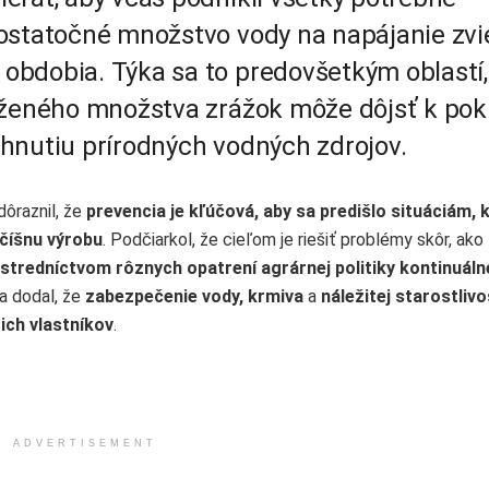
ostatočné množstvo vody na napájanie zvi
obdobia. Týka sa to predovšetkým oblastí,
íženého množstva zrážok môže dôjsť k pok
hnutiu prírodných vodných zdrojov.
ôraznil, že
prevencia je kľúčová, aby sa predišlo situáciám, 
očíšnu výrobu
. Podčiarkol, že cieľom je riešiť problémy skôr, ako
stredníctvom rôznych opatrení agrárnej politiky kontinuáln
 a dodal, že
zabezpečenie vody, krmiva
a
náležitej starostlivo
ch vlastníkov
.
ADVERTISEMENT