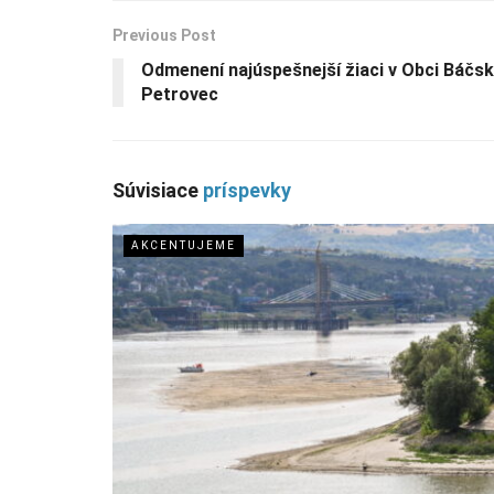
Previous Post
Odmenení najúspešnejší žiaci v Obci Báčs
Petrovec
Súvisiace
príspevky
AKCENTUJEME