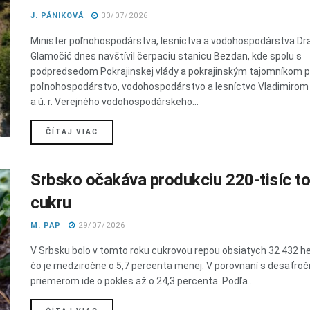
J. PÁNIKOVÁ
30/07/2026
Minister poľnohospodárstva, lesníctva a vodohospodárstva Dr
Glamočić dnes navštívil čerpaciu stanicu Bezdan, kde spolu s
podpredsedom Pokrajinskej vlády a pokrajinským tajomníkom p
poľnohospodárstvo, vodohospodárstvo a lesníctvo Vladimirom
a ú. r. Verejného vodohospodárskeho...
DETAILS
ČÍTAJ VIAC
Srbsko očakáva produkciu 220-tisíc t
cukru
M. PAP
29/07/2026
V Srbsku bolo v tomto roku cukrovou repou obsiatych 32 432 he
čo je medziročne o 5,7 percenta menej. V porovnaní s desaťro
priemerom ide o pokles až o 24,3 percenta. Podľa...