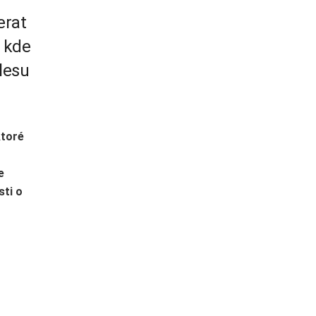
erat
 kde
lesu
ktoré
e
sti o