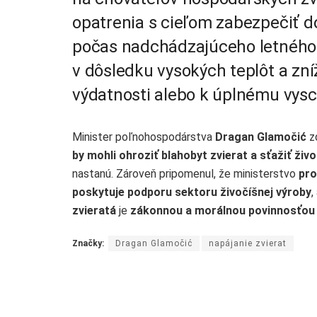
opatrenia s cieľom zabezpečiť d
počas nadchádzajúceho letného 
v dôsledku vysokých teplôt a zn
výdatnosti alebo k úplnému vysc
Minister poľnohospodárstva
Dragan Glamočić
zd
by mohli ohroziť blahobyt zvierat a sťažiť živ
nastanú. Zároveň pripomenul, že ministerstvo
pro
poskytuje podporu sektoru živočíšnej výroby
,
zvieratá
je
zákonnou a morálnou povinnosťou i
Značky:
Dragan Glamočić
napájanie zvierat