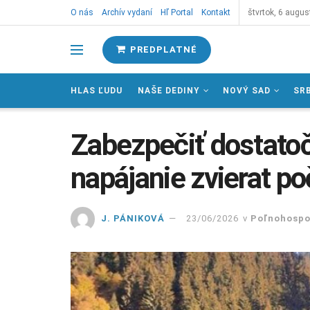
O nás
Archív vydaní
Hľ Portal
Kontakt
štvrtok, 6 augus
PREDPLATNÉ
HLAS ĽUDU
NAŠE DEDINY
NOVÝ SAD
SR
Zabezpečiť dostato
napájanie zvierat po
J. PÁNIKOVÁ
23/06/2026
v
Poľnohospo