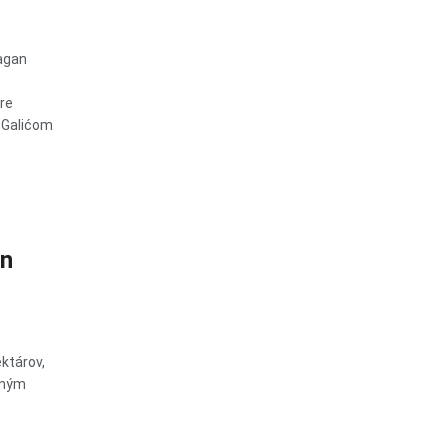
agan
re
 Galićom
on
ktárov,
čným