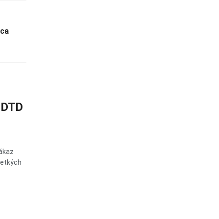
ica
 DTD
zákaz
šetkých