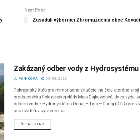
Next Post
ky
Zasadali výborníci Zhromaždenia obce Kovač
Zakázaný odber vody z Hydrosystému
J. PÁNIKOVÁ
03/08/2026
Pokrajinský štáb pre mimoriadne situácie, na čele ktorého stojí
predsedníčka Pokrajinskej vlády Maja Gojkovićová, dnes vydal 
odberu vody z Hydrosystému Dunaj – Tisa – Dunaj (DTD) pre v
používateľov systému na...
DETAILS
ČÍTAJ VIAC