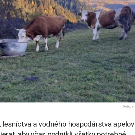
Foto: sr
 lesníctva a vodného hospodárstva apelov
erat, aby včas podnikli všetky potrebné