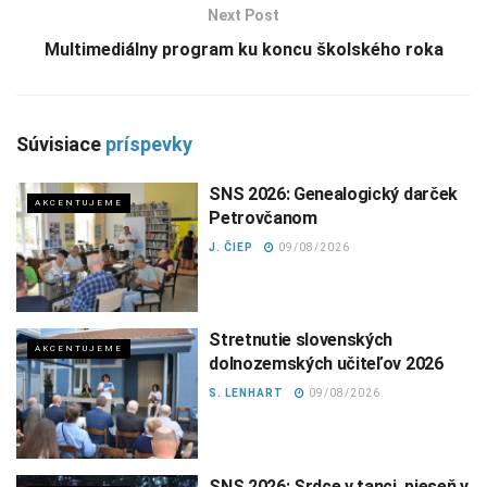
Next Post
Multimediálny program ku koncu školského roka
Súvisiace
príspevky
SNS 2026: Genealogický darček
AKCENTUJEME
Petrovčanom
J. ČIEP
09/08/2026
Stretnutie slovenských
AKCENTUJEME
dolnozemských učiteľov 2026
S. LENHART
09/08/2026
SNS 2026: Srdce v tanci, pieseň v