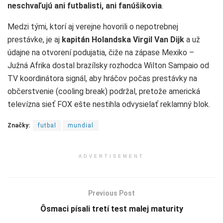
neschvaľujú ani futbalisti, ani fanúšikovia
.
Medzi tými, ktorí aj verejne hovorili o nepotrebnej
prestávke, je aj
kapitán Holandska Virgil Van Dijk
a už
údajne na otvorení podujatia, čiže na zápase Mexiko –
Južná Afrika dostal brazílsky rozhodca Wilton Sampaio od
TV koordinátora signál, aby hráčov počas prestávky na
občerstvenie (cooling break) podržal, pretože americká
televízna sieť FOX ešte nestihla odvysielať reklamný blok.
Značky:
futbal
mundial
ADVERTISEMENT
Previous Post
Ôsmaci písali tretí test malej maturity