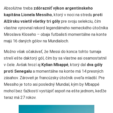
Absolútne treba
zdôrazniť výkon argentínskeho
kapitána Lionela Messiho
, ktorý v noci na stredu
proti
Alžírsku vsietil všetky tri góly
pre svoju selekciu, čím
vlastne vyrovnal rekord legendárneho nemeckého útočníka
Miroslava Kloseho – obaja futbalisti momentálne na konte
majú 16 daných gólov na Mundialoch.
Možno však očakávať, že Messi do konca tohto turnaja
strelí ešte daktorý gól, čím by sa vlastne asi osamostatnil
v čele. Avšak hrozí aj
Kylian Mbappé
, ktorý dal
dva góly
proti Senegalu
a momentálne na konte má 14 presných
zásahov. Zároveň je francúzsky útočník oveľa mladší. Pre
Messiho je toto asi posledný Mundial, kým by Mbappé
mohol bez ťažkostí vystúpiť aspoň na ešte jednom, keďže
teraz má 27 rokov.