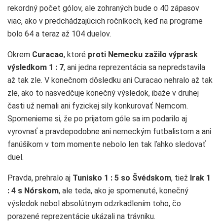
rekordný počet gólov, ale zohraných bude o 40 zápasov
viac, ako v predchádzajúcich ročníkoch, keď na programe
bolo 64 a teraz až 104 duelov.
Okrem
Curacao
, ktoré
proti Nemecku zažilo výprask
výsledkom 1 : 7
, ani jedna reprezentácia sa nepredstavila
až tak zle. V konečnom dôsledku ani Curacao nehralo až tak
zle, ako to nasvedčuje konečný výsledok, ibaže v druhej
časti už nemali ani fyzickej sily konkurovať Nemcom.
Spomenieme si, že po prijatom góle sa im podarilo aj
vyrovnať a pravdepodobne ani nemeckým futbalistom a ani
fanúšikom v tom momente nebolo len tak ľahko sledovať
duel.
Pravda, prehralo aj
Tunisko 1 : 5 so Švédskom
, tiež
Irak 1
: 4 s Nórskom
, ale teda, ako je spomenuté, konečný
výsledok nebol absolútnym odzrkadlením toho, čo
porazené reprezentácie ukázali na trávniku.