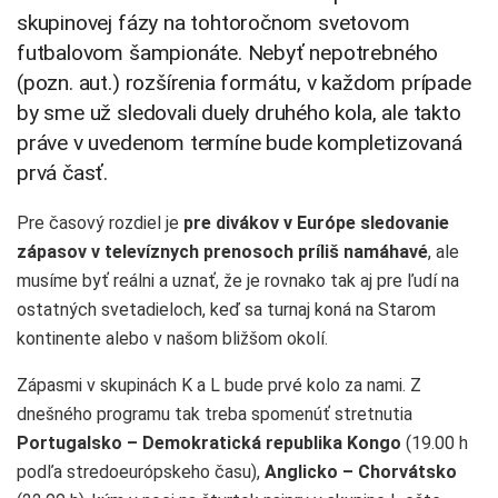
skupinovej fázy na tohtoročnom svetovom
futbalovom šampionáte. Nebyť nepotrebného
(pozn. aut.) rozšírenia formátu, v každom prípade
by sme už sledovali duely druhého kola, ale takto
práve v uvedenom termíne bude kompletizovaná
prvá časť.
Pre časový rozdiel je
pre divákov v Európe sledovanie
zápasov v televíznych prenosoch príliš namáhavé
, ale
musíme byť reálni a uznať, že je rovnako tak aj pre ľudí na
ostatných svetadieloch, keď sa turnaj koná na Starom
kontinente alebo v našom bližšom okolí.
Zápasmi v skupinách K a L bude prvé kolo za nami. Z
dnešného programu tak treba spomenúť stretnutia
Portugalsko – Demokratická republika Kongo
(19.00 h
podľa stredoeurópskeho času),
Anglicko – Chorvátsko