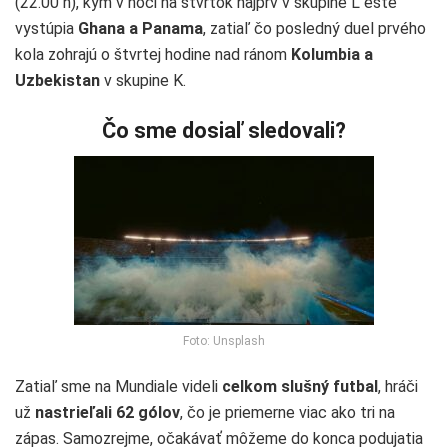
(22.00 h), kým v noci na štvrtok najprv v skupine L ešte
vystúpia
Ghana a Panama
, zatiaľ čo posledný duel prvého
kola zohrajú o štvrtej hodine nad ránom
Kolumbia a
Uzbekistan
v skupine K.
Čo sme dosiaľ sledovali?
Foto: Unsplash
Zatiaľ sme na Mundiale videli
celkom slušný futbal
, hráči
už
nastrieľali 62 gólov
, čo je priemerne viac ako tri na
zápas. Samozrejme, očakávať môžeme do konca podujatia