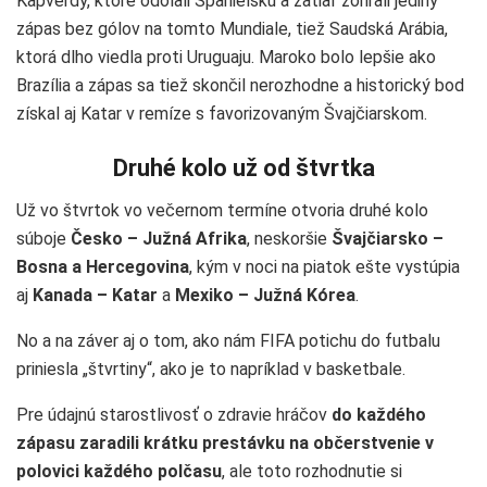
Kapverdy, ktoré odolali Španielsku a zatiaľ zohrali jediný
zápas bez gólov na tomto Mundiale, tiež Saudská Arábia,
ktorá dlho viedla proti Uruguaju. Maroko bolo lepšie ako
Brazília a zápas sa tiež skončil nerozhodne a historický bod
získal aj Katar v remíze s favorizovaným Švajčiarskom.
Druhé kolo už od štvrtka
Už vo štvrtok vo večernom termíne otvoria druhé kolo
súboje
Česko – Južná Afrika
, neskoršie
Švajčiarsko –
Bosna a Hercegovina
, kým v noci na piatok ešte vystúpia
aj
Kanada – Katar
a
Mexiko – Južná Kórea
.
No a na záver aj o tom, ako nám FIFA potichu do futbalu
priniesla „štvrtiny“, ako je to napríklad v basketbale.
Pre údajnú starostlivosť o zdravie hráčov
do každého
zápasu zaradili krátku prestávku na občerstvenie v
polovici každého polčasu
, ale toto rozhodnutie si