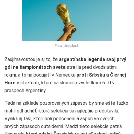
Foto: Unsplash
Zaujímavosťou je aj to, že
argentínska legenda svoj prvý
gól na šampionátoch sveta
strelila pred dvadsiatimi
rokmi, a to na podujatí v Nemecku
proti Srbsku a Čiernej
Hore
v stretnutí, ktoré sa skončilo výsledkom 6 : 0 v
prospech Argentíny.
Teda na základe pozorovaných zápasov by sme ešte ťažko
mohli odhadnúť, ktorá selekcia sa najlepšie predstavila.
Vynikli aj takí, ktorí boli podcenení a aspoň vo svojich
prvých zápasoch outsidermi. Medzi tieto selekcie patria