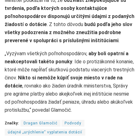
Minister poukázal na to, že
obzvlášť znepokojujúce sú
tvrdenia, podľa ktorých osoby kontaktujúce
poľnohospodárov disponujú určitými údajmi z podaných
žiadostí o dotácie
. Z tohto dôvodu
budú podľa jeho slov
všetky podozrenia z možného zneužitia podrobne
preverené v spolupráci s príslušnými inštitúciami
.
„Vyzývam všetkých poľnohospodárov,
aby boli opatrní a
neakceptovali takéto ponuky
. Ide o protizákonné konanie,
ktoré môže napĺňať skutkovú podstatu viacerých trestných
činov.
Nikto si nemôže kúpiť svoje miesto v rade na
dotácie
, rovnako ako žiaden úradník ministerstva, Správy
pre agrárne platby alebo akejkoľvek inej inštitúcie nesmie
od poľnohospodára žiadať peniaze, úhradu alebo akúkoľvek
protislužbu,“ povedal Glamočić.
Značky:
Dragan Glamočić
Podvody
údajné „urýchlenie“ vyplatenia dotácií