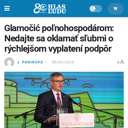
Glamočić poľnohospodárom:
Nedajte sa oklamať sľubmi o
rýchlejšom vyplatení podpôr
A
J. PÁNIKOVÁ
08/06/2026
A