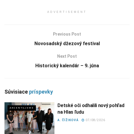
ADVERTISEMENT
Previous Post
Novosadský džezový festival
Next Post
Historický kalendár – 9. júna
Súvisiace
príspevky
Detské oči odhalili nový pohľad
AKCENTUJEME
na Hlas ľudu
A. ČÍŽIKOVÁ
07/08/2026