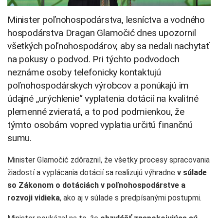
Minister poľnohospodárstva, lesníctva a vodného
hospodárstva Dragan Glamočić dnes upozornil
všetkých poľnohospodárov, aby sa nedali nachytať
na pokusy o podvod. Pri týchto podvodoch
neznáme osoby telefonicky kontaktujú
poľnohospodárskych výrobcov a ponúkajú im
údajné „urýchlenie“ vyplatenia dotácií na kvalitné
plemenné zvieratá, a to pod podmienkou, že
týmto osobám vopred vyplatia určitú finančnú
sumu.
Minister Glamočić zdôraznil, že všetky procesy spracovania
žiadostí a vyplácania dotácií sa realizujú výhradne
v súlade
so Zákonom o dotáciách v poľnohospodárstve a
rozvoji vidieka
, ako aj v súlade s predpísanými postupmi.