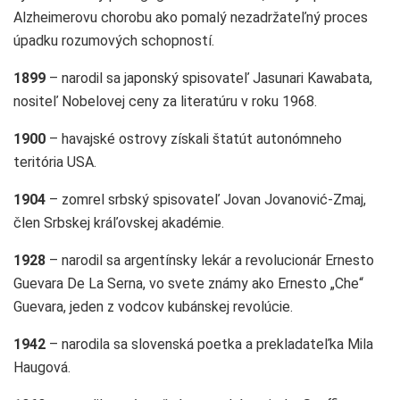
Alzheimerovu chorobu ako pomalý nezadržateľný proces
úpadku rozumových schopností.
1899
– narodil sa japonský spisovateľ Jasunari Kawabata,
nositeľ Nobelovej ceny za literatúru v roku 1968.
1900
– havajské ostrovy získali štatút autonómneho
teritória USA.
1904
– zomrel srbský spisovateľ Jovan Jovanović-Zmaj,
člen Srbskej kráľovskej akadémie.
1928
– narodil sa argentínsky lekár a revolucionár Ernesto
Guevara De La Serna, vo svete známy ako Ernesto „Che“
Guevara, jeden z vodcov kubánskej revolúcie.
1942
– narodila sa slovenská poetka a prekladateľka Mila
Haugová.