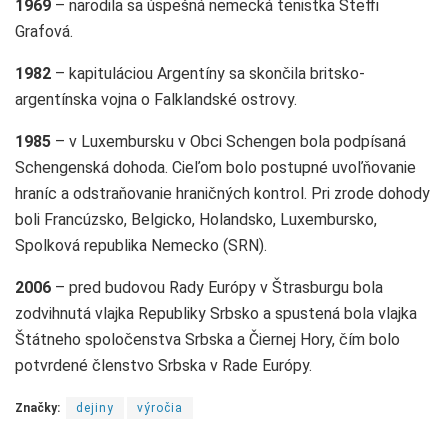
1969
– narodila sa úspešná nemecká tenistka Steffi
Grafová.
1982
– kapituláciou Argentíny sa skončila britsko-
argentínska vojna o Falklandské ostrovy.
1985
– v Luxembursku v Obci Schengen bola podpísaná
Schengenská dohoda. Cieľom bolo postupné uvoľňovanie
hraníc a odstraňovanie hraničných kontrol. Pri zrode dohody
boli Francúzsko, Belgicko, Holandsko, Luxembursko,
Spolková republika Nemecko (SRN).
2006
– pred budovou Rady Európy v Štrasburgu bola
zodvihnutá vlajka Republiky Srbsko a spustená bola vlajka
Štátneho spoločenstva Srbska a Čiernej Hory, čím bolo
potvrdené členstvo Srbska v Rade Európy.
Značky:
dejiny
výročia