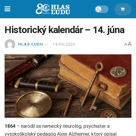
Historický kalendár – 14. júna
A
HLAS ĽUDU
14/06/2026
A
1864
– narodil sa nemecký neurológ, psychiater a
vysokoškolský pedagóg Alois Alzheimer, ktorý opísal