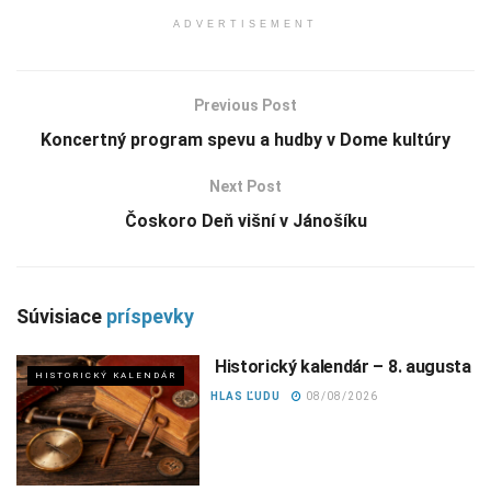
ADVERTISEMENT
Previous Post
Koncertný program spevu a hudby v Dome kultúry
Next Post
Čoskoro Deň višní v Jánošíku
Súvisiace
príspevky
Historický kalendár – 8. augusta
HISTORICKÝ KALENDÁR
HLAS ĽUDU
08/08/2026