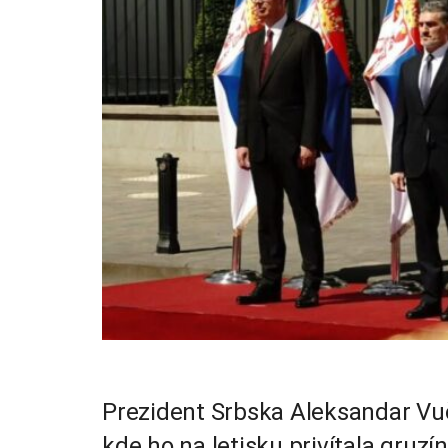
Prezident Srbska Aleksandar Vuč
kde ho na letisku privítala gruz