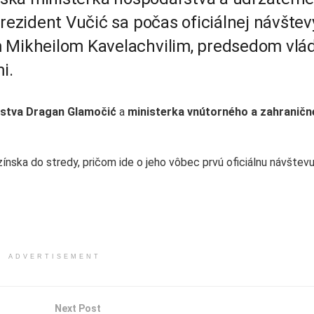
Prezident Vučić sa počas oficiálnej návštev
m Mikheilom Kavelachvilim, predsedom vlá
i.
stva Dragan Glamočić
a
ministerka vnútorného a zahranič
ínska do stredy, pričom ide o jeho vôbec prvú oficiálnu návštevu
ADVERTISEMENT
Next Post