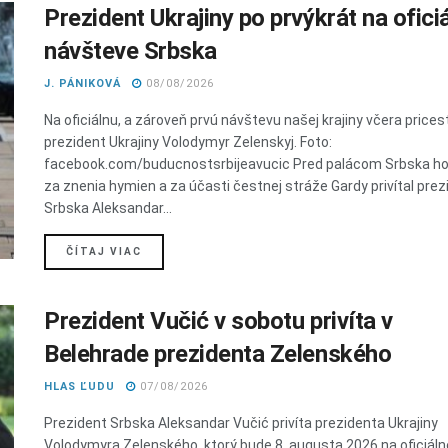
Prezident Ukrajiny po prvýkrát na oficiá
návšteve Srbska
J. PÁNIKOVÁ
08/08/2026
Na oficiálnu, a zároveň prvú návštevu našej krajiny včera prices
prezident Ukrajiny Volodymyr Zelenskyj. Foto:
facebook.com/buducnostsrbijeavucic Pred palácom Srbska h
za znenia hymien a za účasti čestnej stráže Gardy privítal prez
Srbska Aleksandar...
DETAILS
ČÍTAJ VIAC
Prezident Vučić v sobotu privíta v
Belehrade prezidenta Zelenského
HLAS ĽUDU
07/08/2026
Prezident Srbska Aleksandar Vučić privíta prezidenta Ukrajiny
Volodymyra Zelenského, ktorý bude 8. augusta 2026 na oficiáln