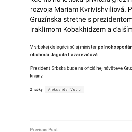
rozvoja Mariam Kvrivishviliová. 
Gruzínska stretne s prezidento
Iraklimom Kobakhidzem a ďalším
V srbskej delegácii sú aj minister
poľnohospodár
obchodu Jagoda Lazarevićová
.
Prezident Srbska bude na oficiálnej návšteve Gruz
krajiny.
Značky:
Aleksandar Vučić
Previous Post