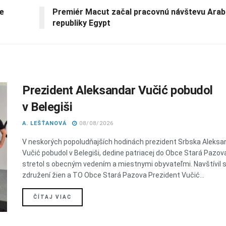
ne
Premiér Macut začal pracovnú návštevu Arab
republiky Egypt
Prezident Aleksandar Vučić pobudol
v Belegiši
A. LEŠŤANOVÁ
08/08/2026
V neskorých popoludňajších hodinách prezident Srbska Aleksa
Vučić pobudol v Belegiši, dedine patriacej do Obce Stará Pazov
stretol s obecným vedením a miestnymi obyvateľmi. Navštívil 
združení žien a TO Obce Stará Pazova Prezident Vučić...
DETAILS
ČÍTAJ VIAC