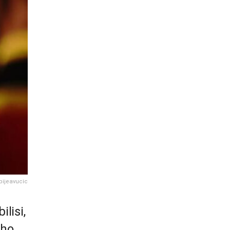
ijeavucic
lisi,
ého