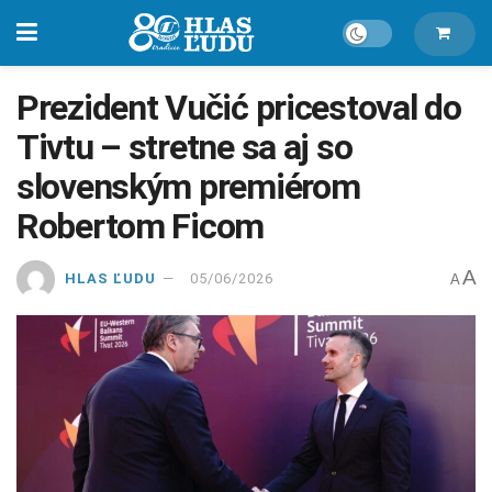
Prezident Vučić pricestoval do
Tivtu – stretne sa aj so
slovenským premiérom
Robertom Ficom
A
HLAS ĽUDU
05/06/2026
A