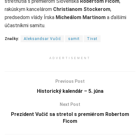
stretnutia s premiérom Slovenska
Robertom Ficom
,
rakúskym kancelárom
Christianom Stockerom
,
predsedom vlády Írska
Micheálom Martinom
a ďalšími
účastníkmi samitu.
Značky:
Aleksandsar Vučić
samit
Tivat
ADVERTISEMENT
Previous Post
Historický kalendár – 5. júna
Next Post
Prezident Vučić sa stretol s premiérom Robertom
Ficom