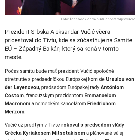
Foto: facebook.com/buducnostsrbijeavucic
Prezident Srbska Aleksandar Vučić včera
pricestoval do Tivtu, kde sa zúčastňuje na Samite
EÚ – Západný Balkán, ktorý sa koná v tomto
meste.
Počas samitu bude mať prezident Vučić spoločné
stretnutie s predsedníčkou Európskej komisie
Ursulou von
der Leyenovou
, predsedom Európskej rady
Antóniom
Costom
, francúzskym prezidentom
Emmanuelom
Macronom
a nemeckým kancelárom
Friedrichom
Merzom
.
Vučić už predtým v Tivte
rokoval s predsedom vlády
Grécka Kyriakosem Mitsotakisom
a plánované sú aj