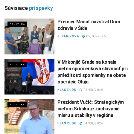
Súvisiace
príspevky
Premiér Macut navštívil Dom
POLITIKA
zdravia v Šíde
J. PÁNIKOVÁ
05/08/2026
V Mrkonjić Grade sa konala
POLITIKA
pietna spomienková slávnosť pri
príležitosti spomienky na obete
operácie Oluja
HLAS ĽUDU
05/08/2026
Prezident Vučić: Strategickým
POLITIKA
cieľom Srbska je zachovanie
mieru a stability v regióne
HLAS ĽUDU
04/08/2026