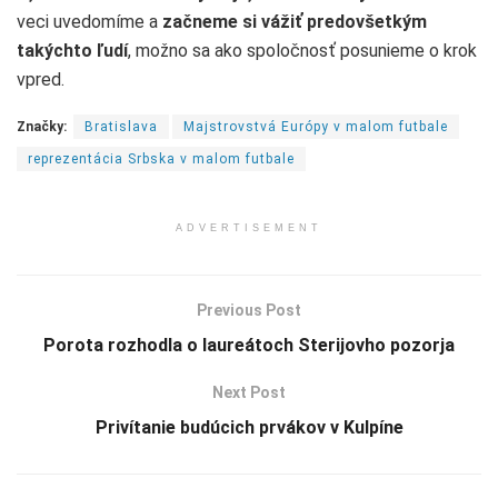
veci uvedomíme a
začneme si vážiť predovšetkým
takýchto ľudí
, možno sa ako spoločnosť posunieme o krok
vpred.
Značky:
Bratislava
Majstrovstvá Európy v malom futbale
reprezentácia Srbska v malom futbale
ADVERTISEMENT
Previous Post
Porota rozhodla o laureátoch Sterijovho pozorja
Next Post
Privítanie budúcich prvákov v Kulpíne