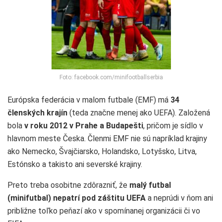
Foto: facebook.com/minifootballserbia
Európska federácia v malom futbale (EMF) má
34
členských krajín
(teda značne menej ako UEFA). Založená
bola
v roku 2012 v Prahe a Budapešti
, pričom je sídlo v
hlavnom meste Česka. Členmi EMF nie sú napríklad krajiny
ako Nemecko, Švajčiarsko, Holandsko, Lotyšsko, Litva,
Estónsko a takisto ani severské krajiny.
Preto treba osobitne zdôrazniť, že
malý futbal
(minifutbal) nepatrí pod záštitu UEFA
a neprúdi v ňom ani
približne toľko peňazí ako v spomínanej organizácii či vo