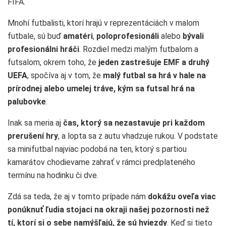
FIFA.
Mnohí futbalisti, ktorí hrajú v reprezentáciách v malom
futbale, sú buď
amatéri
,
poloprofesionáli
alebo
bývali
profesionálni hráči
. Rozdiel medzi malým futbalom a
futsalom, okrem toho, že
jeden
zastrešuje EMF a druhý
UEFA
, spočíva aj v tom, že
malý futbal sa hrá v hale na
prírodnej alebo umelej tráve, kým sa futsal hrá na
palubovke
.
Inak sa meria aj
čas, ktorý sa nezastavuje pri každom
prerušení hry
, a lopta sa z autu vhadzuje rukou. V podstate
sa minifutbal najviac podobá na ten, ktorý s partiou
kamarátov chodievame zahrať v rámci predplateného
termínu na hodinku či dve.
Zdá sa teda, že aj v tomto prípade nám
dokážu oveľa viac
ponúknuť ľudia stojaci na okraji našej pozornosti než
tí, ktorí si o sebe namýšľajú, že sú hviezdy
. Keď si tieto