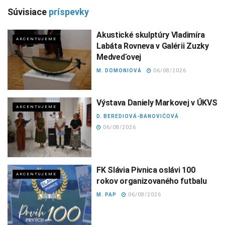
Súvisiace
príspevky
Akustické skulptúry Vladimíra
AKCENTUJEME
Labáta Rovneva v Galérii Zuzky
Medveďovej
M. DOMONIOVÁ
06/08/2026
Výstava Daniely Markovej v ÚKVS
AKCENTUJEME
D. BEREDIOVÁ-BANOVIĆOVÁ
06/08/2026
FK Slávia Pivnica oslávi 100
AKCENTUJEME
rokov organizovaného futbalu
M. PAP
06/08/2026