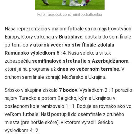
Foto: facebook.com/minifootballserbia
Naša reprezentácia v malom futbale sa na majstrovstvách
Európy, ktorý sa konajú
v Bratislave
, dostala do semifinále
po tom, čo
v utorok večer vo štvrťfinále zdolala
Rumunsko výsledkom 6 : 4
. Naša selekcia si tak
zabezpečila
semifinalové stretnutie s Azerbajdžanom
,
ktoré je na programe už
dnes vo večernom termíne
. V
druhom semifinále zohrajú Maďarsko a Ukrajina.
Srbsko v skupine získalo
7 bodov
. Výsledkom 2 : 1 porazilo
najprv Turecko a potom Belgicko, kým s Ukrajinou v
poslednom kole remizovalo 1 : 1. Boduje sa rovnako ako vo
veľkom futbale. Naši postúpili do osemfinále z druhého
miesta (pre horšie skóre), v ktorom vyradili Grécko
výsledkom 4 : 2.